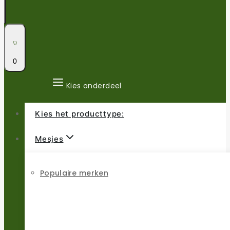
0
Kies onderdeel
Kies het producttype:
Mesjes
Populaire merken