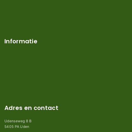
Mijn account
Klantenservice
Contact
Over ons
Informatie
Verzendkosten en levertijden
Retouren en garantie
Algemene voorwaarden
Privacy en Disclaimer
Kennisbank
Perimeterdraad advies
Adres en contact
Udenseweg 8 B
5405 PA Uden