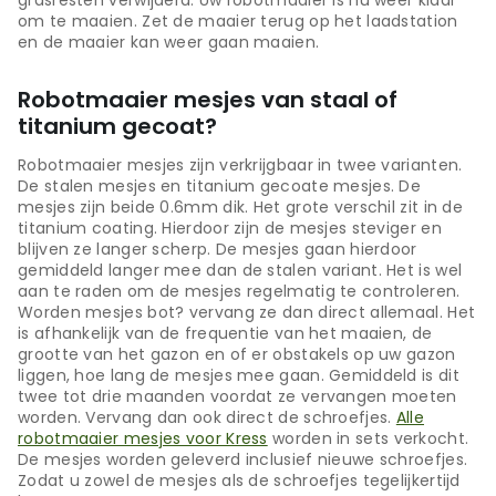
grasresten verwijderd. Uw robotmaaier is nu weer klaar
om te maaien. Zet de maaier terug op het laadstation
en de maaier kan weer gaan maaien.
Robotmaaier mesjes van staal of
titanium gecoat?
Robotmaaier mesjes zijn verkrijgbaar in twee varianten.
De stalen mesjes en titanium gecoate mesjes. De
mesjes zijn beide 0.6mm dik. Het grote verschil zit in de
titanium coating. Hierdoor zijn de mesjes steviger en
blijven ze langer scherp. De mesjes gaan hierdoor
gemiddeld langer mee dan de stalen variant. Het is wel
aan te raden om de mesjes regelmatig te controleren.
Worden mesjes bot? vervang ze dan direct allemaal. Het
is afhankelijk van de frequentie van het maaien, de
grootte van het gazon en of er obstakels op uw gazon
liggen, hoe lang de mesjes mee gaan. Gemiddeld is dit
twee tot drie maanden voordat ze vervangen moeten
worden. Vervang dan ook direct de schroefjes.
Alle
robotmaaier mesjes voor Kress
worden in sets verkocht.
De mesjes worden geleverd inclusief nieuwe schroefjes.
Zodat u zowel de mesjes als de schroefjes tegelijkertijd