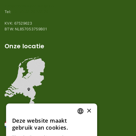
info@robotmaaier-mesjes.nl
Tel:
+31 (0)85 78 255 78
KVK: 67529623
BTW: NL857053759B01
Onze locatie
×
Deze website maakt
DUTCH
gebruik van cookies.
FRENCH