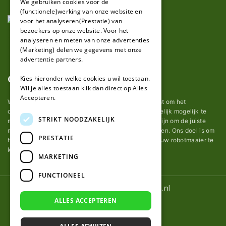
We gebruiken cookies voor de
(functionele)werking van onze website en
GERMAN
voor het analyseren(Prestatie) van
bezoekers op onze website. Voor het
analyseren en meten van onze advertenties
(Marketing) delen we gegevens met onze
advertentie partners.
Over ons
Kies hieronder welke cookies u wil toestaan.
Wil je alles toestaan klik dan direct op Alles
Accepteren.
Wij van robotmaaier-mesjes.nl doen ons uiterste best om het
onderhoud van robot grasmaaier mesjes zo gemakkelijk mogelijk te
STRIKT NOODZAKELIJK
maken. Uit ervaring merkten we hoe lastig het kan zijn om de juiste
messen voor een automatische grasmachine te vinden. Ons doel is om
PRESTATIE
het u makkelijk te maken om de goede mesjes voor uw robotmaaier te
kopen.
MARKETING
FUNCTIONEEL
© 2026 Robotmaaier-mesjes.nl
ALLES ACCEPTEREN