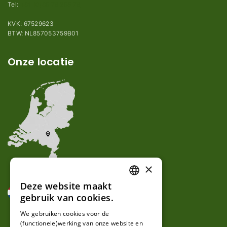
Tel:
+31 (0)85 78 255 78
KVK: 67529623
BTW: NL857053759B01
Onze locatie
×
Deze website maakt
DUTCH
gebruik van cookies.
FRENCH
We gebruiken cookies voor de
(functionele)werking van onze website en
GERMAN