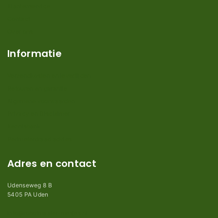
Klantenservice
Contact
Over ons
Informatie
Verzendkosten en levertijden
Retouren en garantie
Algemene voorwaarden
Privacy en Disclaimer
Kennisbank
Perimeterdraad advies
Adres en contact
Udenseweg 8 B
5405 PA Uden
info@robotmaaier-mesjes.nl