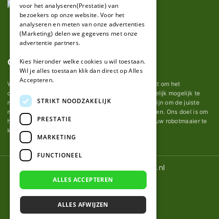
voor het analyseren(Prestatie) van
bezoekers op onze website. Voor het
analyseren en meten van onze advertenties
(Marketing) delen we gegevens met onze
advertentie partners.
Over ons
Kies hieronder welke cookies u wil toestaan.
Wil je alles toestaan klik dan direct op Alles
Accepteren.
Wij van robotmaaier-mesjes.nl doen ons uiterste best om het
onderhoud van robot grasmaaier mesjes zo gemakkelijk mogelijk te
STRIKT NOODZAKELIJK
maken. Uit ervaring merkten we hoe lastig het kan zijn om de juiste
messen voor een automatische grasmachine te vinden. Ons doel is om
PRESTATIE
het u makkelijk te maken om de goede mesjes voor uw robotmaaier te
kopen.
MARKETING
FUNCTIONEEL
© 2026 Robotmaaier-mesjes.nl
ALLES ACCEPTEREN
ALLES AFWIJZEN