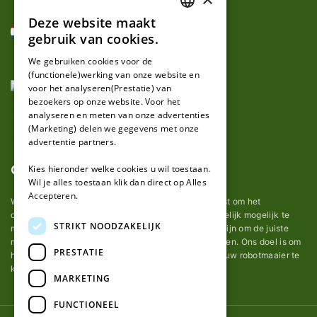
Deze website maakt
DUTCH
gebruik van cookies.
FRENCH
We gebruiken cookies voor de
(functionele)werking van onze website en
GERMAN
voor het analyseren(Prestatie) van
bezoekers op onze website. Voor het
analyseren en meten van onze advertenties
(Marketing) delen we gegevens met onze
advertentie partners.
Over ons
Kies hieronder welke cookies u wil toestaan.
Wil je alles toestaan klik dan direct op Alles
Accepteren.
Wij van robotmaaier-mesjes.nl doen ons uiterste best om het
onderhoud van robot grasmaaier mesjes zo gemakkelijk mogelijk te
STRIKT NOODZAKELIJK
maken. Uit ervaring merkten we hoe lastig het kan zijn om de juiste
messen voor een automatische grasmachine te vinden. Ons doel is om
PRESTATIE
het u makkelijk te maken om de goede mesjes voor uw robotmaaier te
kopen.
MARKETING
FUNCTIONEEL