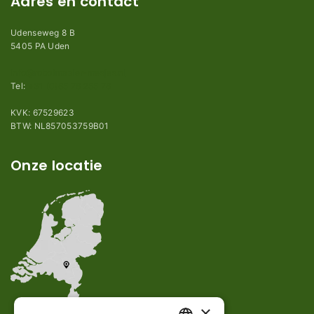
Adres en contact
Udenseweg 8 B
5405 PA Uden
info@robotmaaier-mesjes.nl
Tel:
+31 (0)85 78 255 78
KVK: 67529623
BTW: NL857053759B01
Onze locatie
×