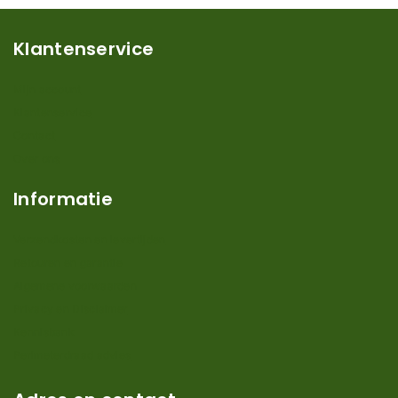
Klantenservice
Mijn account
Klantenservice
Contact
Over ons
Informatie
Verzendkosten en levertijden
Retouren en garantie
Algemene voorwaarden
Privacy en Disclaimer
Kennisbank
Perimeterdraad advies