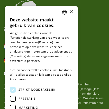
×
Deze website maakt
DUTCH
gebruik van cookies.
FRENCH
We gebruiken cookies voor de
(functionele)werking van onze website en
GERMAN
voor het analyseren(Prestatie) van
bezoekers op onze website. Voor het
analyseren en meten van onze advertenties
(Marketing) delen we gegevens met onze
advertentie partners.
Kies hieronder welke cookies u wil toestaan.
Over ons
Wil je alles toestaan klik dan direct op Alles
Accepteren.
Wij van robotmaaier-mesjes.nl doen ons uiterste best om het
onderhoud van robot grasmaaier mesjes zo gemakkelijk mogelijk te
STRIKT NOODZAKELIJK
maken. Uit ervaring merkten we hoe lastig het kan zijn om de juiste
messen voor een automatische grasmachine te vinden. Ons doel is om
PRESTATIE
het u makkelijk te maken om de goede mesjes voor uw robotmaaier te
MARKETING
kopen.