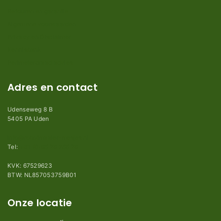
Retouren en garantie
Algemene voorwaarden
Privacy en Disclaimer
Kennisbank
Perimeterdraad advies
Adres en contact
Udenseweg 8 B
5405 PA Uden
info@robotmaaier-mesjes.nl
Tel:
+31 (0)85 78 255 78
KVK: 67529623
BTW: NL857053759B01
Onze locatie