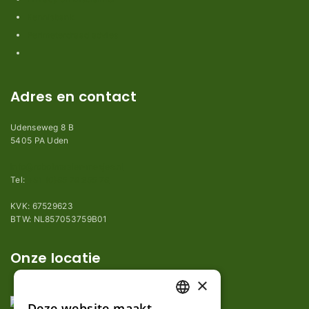
Kennisbank
Perimeterdraad advies
Adres en contact
Udenseweg 8 B
5405 PA Uden
info@robotmaaier-mesjes.nl
Tel:
+31 (0)85 78 255 78
KVK: 67529623
BTW: NL857053759B01
Onze locatie
×
Deze website maakt