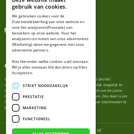
DUTCH
gebruik van cookies.
FRENCH
We gebruiken cookies voor de
(functionele)werking van onze website en
GERMAN
voor het analyseren(Prestatie) van
bezoekers op onze website. Voor het
analyseren en meten van onze advertenties
(Marketing) delen we gegevens met onze
advertentie partners.
Kies hieronder welke cookies u wil toestaan.
Over ons
Wil je alles toestaan klik dan direct op Alles
Accepteren.
Wij van robotmaaier-mesjes.nl doen ons uiterste best om het
onderhoud van robot grasmaaier mesjes zo gemakkelijk mogelijk te
STRIKT NOODZAKELIJK
maken. Uit ervaring merkten we hoe lastig het kan zijn om de juiste
messen voor een automatische grasmachine te vinden. Ons doel is om
PRESTATIE
het u makkelijk te maken om de goede mesjes voor uw robotmaaier te
MARKETING
kopen.
FUNCTIONEEL
© 2026 Robotmaaier-mesjes.nl
ALLES ACCEPTEREN