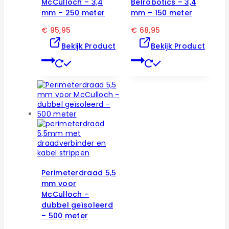
McCulloch – 3,4
Belrobotics – 3,4
mm – 250 meter
mm – 150 meter
€
95,95
€
68,95
Bekijk Product
Bekijk Product
Perimeterdraad 5,5
mm voor
McCulloch –
dubbel geïsoleerd
– 500 meter