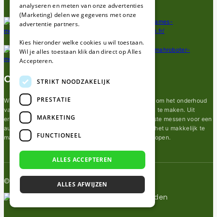
analyseren en meten van onze advertenties
(Marketing) delen we gegevens met onze
advertentie partners.
Kies hieronder welke cookies u wil toestaan.
Wil je alles toestaan klik dan direct op Alles
Accepteren.
Over ons
STRIKT NOODZAKELIJK
PRESTATIE
Wij van robotmaaier-mesjes.nl doen ons uiterste best om het onderhoud
van robot grasmaaier mesjes zo gemakkelijk mogelijk te maken. Uit
MARKETING
ervaring merkten we hoe lastig het kan zijn om de juiste messen voor een
automatische grasmachine te vinden. Ons doel is om het u makkelijk te
FUNCTIONEEL
maken om de goede mesjes voor uw robotmaaier te kopen.
ALLES ACCEPTEREN
© 2026 Robotmaaier-mesjes.nl
ALLES AFWIJZEN