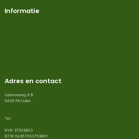
Informatie
Verzendkosten en levertijden
Retouren en garantie
Algemene voorwaarden
Privacy en Disclaimer
Kennisbank
Perimeterdraad advies
Adres en contact
Udenseweg 8 B
5405 PA Uden
info@robotmaaier-mesjes.nl
Tel:
+31 (0)85 78 255 78
KVK: 67529623
BTW: NL857053759B01