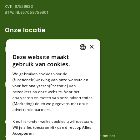
KVK: 67529623
BTW: NL857053759B01
Onze locatie
×
Deze website maakt
DUTCH
gebruik van cookies.
FRENCH
We gebruiken cookies voor de
(functionele)werking van onze website en
GERMAN
voor het analyseren(Prestatie) van
bezoekers op onze website. Voor het
analyseren en meten van onze advertenties
(Marketing) delen we gegevens met onze
advertentie partners.
Over ons
Kies hieronder welke cookies u wil toestaan.
Wil je alles toestaan klik dan direct op Alles
Accepteren.
Wij van robotmaaier-mesjes.nl doen ons uiterste best om het