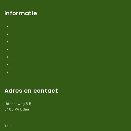
Informatie
Verzendkosten en levertijden
Retouren en garantie
Algemene voorwaarden
Privacy en Disclaimer
Kennisbank
Perimeterdraad advies
Adres en contact
Udenseweg 8 B
5405 PA Uden
info@robotmaaier-mesjes.nl
Tel:
+31 (0)85 78 255 78