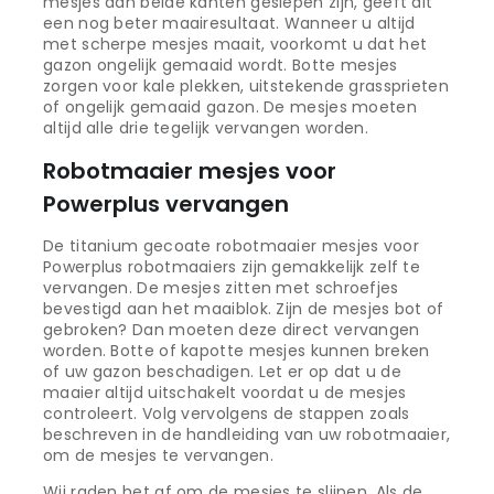
mesjes aan beide kanten geslepen zijn, geeft dit
een nog beter maairesultaat. Wanneer u altijd
met scherpe mesjes maait, voorkomt u dat het
gazon ongelijk gemaaid wordt. Botte mesjes
zorgen voor kale plekken, uitstekende grassprieten
of ongelijk gemaaid gazon. De mesjes moeten
altijd alle drie tegelijk vervangen worden.
Robotmaaier mesjes voor
Powerplus vervangen
De titanium gecoate robotmaaier mesjes voor
Powerplus robotmaaiers zijn gemakkelijk zelf te
vervangen. De mesjes zitten met schroefjes
bevestigd aan het maaiblok. Zijn de mesjes bot of
gebroken? Dan moeten deze direct vervangen
worden. Botte of kapotte mesjes kunnen breken
of uw gazon beschadigen. Let er op dat u de
maaier altijd uitschakelt voordat u de mesjes
controleert. Volg vervolgens de stappen zoals
beschreven in de handleiding van uw robotmaaier,
om de mesjes te vervangen.
Wij raden het af om de mesjes te slijpen. Als de