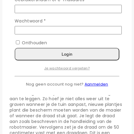
Je kunt perimeterdraad op verschillende manieren
aanleggen. Het ondergronds aanleggen van
perimeterdraad is ideaal wanneer je de draad niet
Wachtwoord
*
wilt zien en ook niet van plan bent om de tuin ooit
aan te passen. Het ingraven van perimeterdraad
doe je door een sleuf te maken van gemiddeld 5
centimeter diep. Hoe diep dit exact moet zijn staat
Onthouden
in de handleiding van jouw Robomow robotmaaier.
Vervolgens graaf je de draad in door de sleuf weer
Login
te dichten met zand.
Je wachtwoord vergeten?
Perimeterdraad bovengronds
aanleggen
Nog geen account nog niet?
Aanmelden
Het is het gemakkelijkste om de draad bovengronds
aan te leggen. Zo hoef je niet alles weer uit te
graven wanneer je de tuin aanpast, nieuwe plantjes
plant die bescherm moeten worden van de maaier
of wanneer de draad stuk gaat. Je legt de draad
aan zoals beschreven in de handleiding van de
robotmaaier. Vervolgens zet je de draad om de 50
centimeter vast met een draadpen. Dit is een