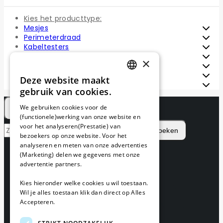
Kies het producttype:
Mesjes
Perimeterdraad
Kabeltesters
Installatie sets
×
Reparatie sets
Draadpennen
Deze website maakt
DUTCH
Draadverbinders
gebruik van cookies.
FRENCH
We gebruiken cookies voor de
(functionele)werking van onze website en
GERMAN
voor het analyseren(Prestatie) van
Zoeken
bezoekers op onze website. Voor het
analyseren en meten van onze advertenties
(Marketing) delen we gegevens met onze
advertentie partners.
Kies hieronder welke cookies u wil toestaan.
Wil je alles toestaan klik dan direct op Alles
Accepteren.