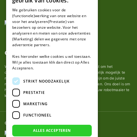
gebruik van cookies.
FRENCH
We gebruiken cookies voor de
(functionele)werking van onze website en
GERMAN
voor het analyseren(Prestatie) van
bezoekers op onze website. Voor het
analyseren en meten van onze advertenties
(Marketing) delen we gegevens met onze
advertentie partners.
Over ons
Kies hieronder welke cookies u wil toestaan.
Wil je alles toestaan klik dan direct op Alles
Wij van robotmaaier-mesjes.nl doen ons uiterste best om het
Accepteren.
onderhoud van robot grasmaaier mesjes zo gemakkelijk mogelijk te
maken. Uit ervaring merkten we hoe lastig het kan zijn om de juiste
STRIKT NOODZAKELIJK
messen voor een automatische grasmachine te vinden. Ons doel is om
het u makkelijk te maken om de goede mesjes voor uw robotmaaier te
PRESTATIE
kopen.
MARKETING
FUNCTIONEEL
© 2026 Robotmaaier-mesjes.nl
ALLES ACCEPTEREN