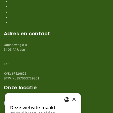
Algemene voorwaarden
Privacy en Disclaimer
Kennisbank
Perimeterdraad advies
Adres en contact
Udenseweg 8 B
5405 PA Uden
info@robotmaaier-mesjes.nl
Tel:
+31 (0)85 78 255 78
KVK: 67529623
BTW: NL857053759B01
Onze locatie
×
Deze website maakt
DUTCH