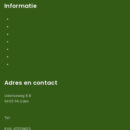
Informatie
Verzendkosten en levertijden
Retouren en garantie
Algemene voorwaarden
Privacy en Disclaimer
Kennisbank
Perimeterdraad advies
Adres en contact
Udenseweg 8 B
5405 PA Uden
info@robotmaaier-mesjes.nl
Tel:
+31 (0)85 78 255 78
KVK: 67529623