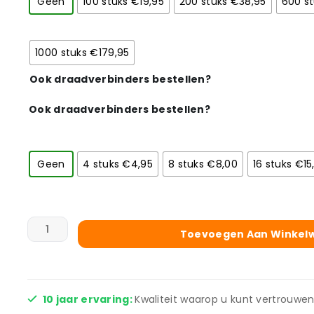
Geen
100 stuks €19,95
200 stuks €38,95
600 st
1000 stuks €179,95
Ook draadverbinders bestellen?
Ook draadverbinders bestellen?
Geen
4 stuks €4,95
8 stuks €8,00
16 stuks €15
Toevoegen Aan Winkel
10 jaar ervaring:
Kwaliteit waarop u kunt vertrouwen