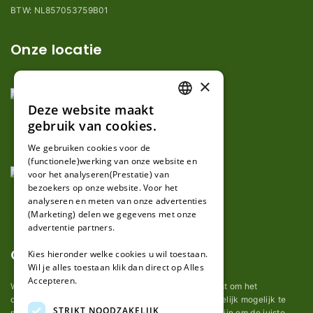
BTW: NL857053759B01
Onze locatie
×
Deze website maakt
DUTCH
gebruik van cookies.
FRENCH
We gebruiken cookies voor de
(functionele)werking van onze website en
GERMAN
voor het analyseren(Prestatie) van
bezoekers op onze website. Voor het
analyseren en meten van onze advertenties
(Marketing) delen we gegevens met onze
advertentie partners.
Over ons
Kies hieronder welke cookies u wil toestaan.
Wil je alles toestaan klik dan direct op Alles
Accepteren.
Wij van robotmaaier-mesjes.nl doen ons uiterste best om het
onderhoud van robot grasmaaier mesjes zo gemakkelijk mogelijk te
STRIKT NOODZAKELIJK
maken. Uit ervaring merkten we hoe lastig het kan zijn om de juiste