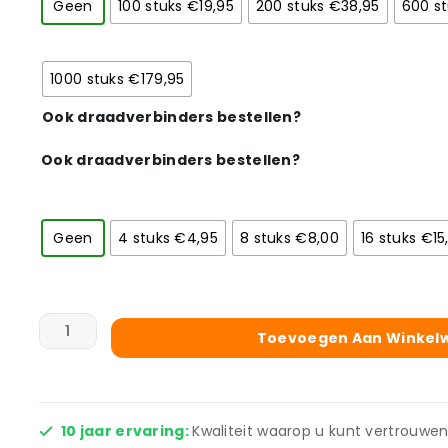
Geen
100 stuks €19,95
200 stuks €38,95
600 st
1000 stuks €179,95
Ook draadverbinders bestellen?
Ook draadverbinders bestellen?
Geen
4 stuks €4,95
8 stuks €8,00
16 stuks €15
Toevoegen Aan Winkel
10 jaar ervaring:
Kwaliteit waarop u kunt vertrouwen