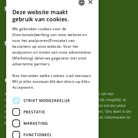
×
Deze website maakt
DUTCH
gebruik van cookies.
FRENCH
We gebruiken cookies voor de
(functionele)werking van onze website en
GERMAN
voor het analyseren(Prestatie) van
bezoekers op onze website. Voor het
analyseren en meten van onze advertenties
(Marketing) delen we gegevens met onze
advertentie partners.
Kies hieronder welke cookies u wil toestaan.
Over ons
Wil je alles toestaan klik dan direct op Alles
Accepteren.
Wij van robotmaaier-mesjes.nl doen ons uiterste best om het
onderhoud van robot grasmaaier mesjes zo gemakkelijk mogelijk te
STRIKT NOODZAKELIJK
maken. Uit ervaring merkten we hoe lastig het kan zijn om de juiste
messen voor een automatische grasmachine te vinden. Ons doel is om
PRESTATIE
het u makkelijk te maken om de goede mesjes voor uw robotmaaier te
MARKETING
kopen.
FUNCTIONEEL