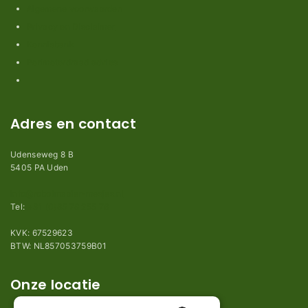
Algemene voorwaarden
Privacy en Disclaimer
Kennisbank
Perimeterdraad advies
Adres en contact
Udenseweg 8 B
5405 PA Uden
info@robotmaaier-mesjes.nl
Tel:
+31 (0)85 78 255 78
KVK: 67529623
BTW: NL857053759B01
Onze locatie