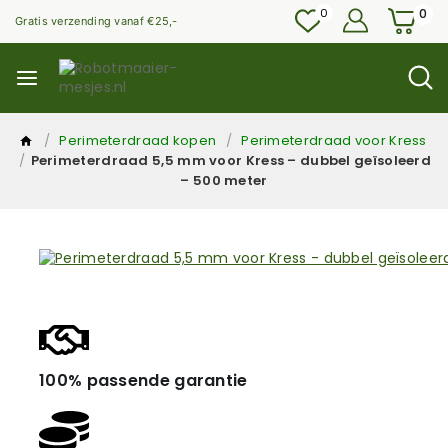
0
0
Gratis verzending vanaf €25,-
/
Perimeterdraad kopen
/
Perimeterdraad voor Kress
/
Perimeterdraad 5,5 mm voor Kress – dubbel geïsoleerd
– 500 meter
100% passende garantie