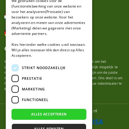
We gebruiken cookies voor de
(functionele)werking van onze website en
GERMAN
voor het analyseren(Prestatie) van
bezoekers op onze website. Voor het
analyseren en meten van onze advertenties
(Marketing) delen we gegevens met onze
advertentie partners.
Kies hieronder welke cookies u wil toestaan.
Over ons
Wil je alles toestaan klik dan direct op Alles
Accepteren.
Wij van robotmaaier-mesjes.nl doen ons uiterste best om het
onderhoud van robot grasmaaier mesjes zo gemakkelijk mogelijk te
STRIKT NOODZAKELIJK
maken. Uit ervaring merkten we hoe lastig het kan zijn om de juiste
messen voor een automatische grasmachine te vinden. Ons doel is om
PRESTATIE
het u makkelijk te maken om de goede mesjes voor uw robotmaaier te
MARKETING
kopen.
FUNCTIONEEL
© 2026 Robotmaaier-mesjes.nl
ALLES ACCEPTEREN
ALLES AFWIJZEN