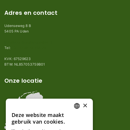
Adres en contact
Udenseweg 8 B
5405 PA Uden
info@robotmaaier-mesjes.nl
Tel:
+31 (0)85 78 255 78
KVK: 67529623
BTW: NL857053759B01
Onze locatie
×
Deze website maakt
DUTCH
gebruik van cookies.
FRENCH