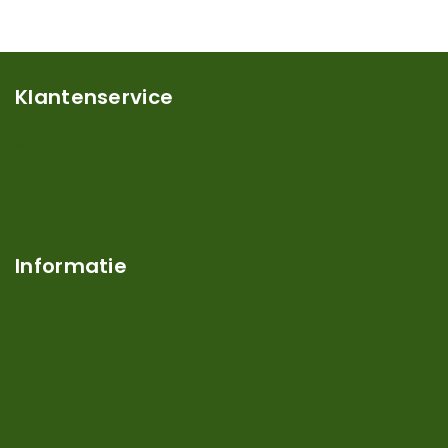
Klantenservice
Mijn account
Klantenservice
Contact
Over ons
Informatie
Verzendkosten en levertijden
Retouren en garantie
Algemene voorwaarden
Privacy en Disclaimer
Kennisbank
Perimeterdraad advies