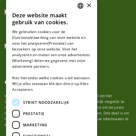
×
Deze website maakt
DUTCH
gebruik van cookies.
FRENCH
We gebruiken cookies voor de
(functionele)werking van onze website en
GERMAN
voor het analyseren(Prestatie) van
bezoekers op onze website. Voor het
analyseren en meten van onze advertenties
(Marketing) delen we gegevens met onze
advertentie partners.
Kies hieronder welke cookies u wil toestaan.
Over ons
Wil je alles toestaan klik dan direct op Alles
Accepteren.
Wij van robotmaaier-mesjes.nl doen ons uiterste best om het
onderhoud van robot grasmaaier mesjes zo gemakkelijk mogelijk te
STRIKT NOODZAKELIJK
maken. Uit ervaring merkten we hoe lastig het kan zijn om de juiste
messen voor een automatische grasmachine te vinden. Ons doel is om
PRESTATIE
het u makkelijk te maken om de goede mesjes voor uw robotmaaier te
MARKETING
kopen.