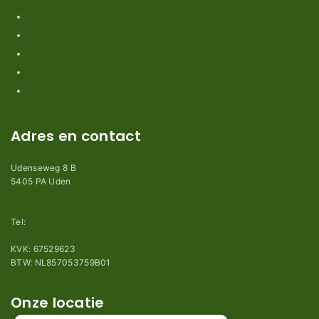
Algemene voorwaarden
Privacy en Disclaimer
Kennisbank
Perimeterdraad advies
Adres en contact
Udenseweg 8 B
5405 PA Uden
info@robotmaaier-mesjes.nl
Tel:
+31 (0)85 78 255 78
KVK: 67529623
BTW: NL857053759B01
Onze locatie