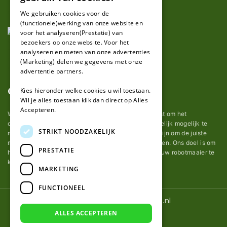
FRENCH
We gebruiken cookies voor de
(functionele)werking van onze website en
GERMAN
voor het analyseren(Prestatie) van
bezoekers op onze website. Voor het
analyseren en meten van onze advertenties
(Marketing) delen we gegevens met onze
advertentie partners.
Over ons
Kies hieronder welke cookies u wil toestaan.
Wil je alles toestaan klik dan direct op Alles
Accepteren.
Wij van robotmaaier-mesjes.nl doen ons uiterste best om het
onderhoud van robot grasmaaier mesjes zo gemakkelijk mogelijk te
STRIKT NOODZAKELIJK
maken. Uit ervaring merkten we hoe lastig het kan zijn om de juiste
messen voor een automatische grasmachine te vinden. Ons doel is om
PRESTATIE
het u makkelijk te maken om de goede mesjes voor uw robotmaaier te
kopen.
MARKETING
FUNCTIONEEL
© 2026 Robotmaaier-mesjes.nl
ALLES ACCEPTEREN