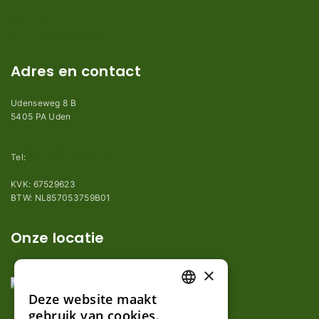
Kennisbank
Perimeterdraad advies
Adres en contact
Udenseweg 8 B
5405 PA Uden
info@robotmaaier-mesjes.nl
Tel:
+31 (0)85 78 255 78
KVK: 67529623
BTW: NL857053759B01
Onze locatie
×
Deze website maakt
DUTCH
gebruik van cookies.