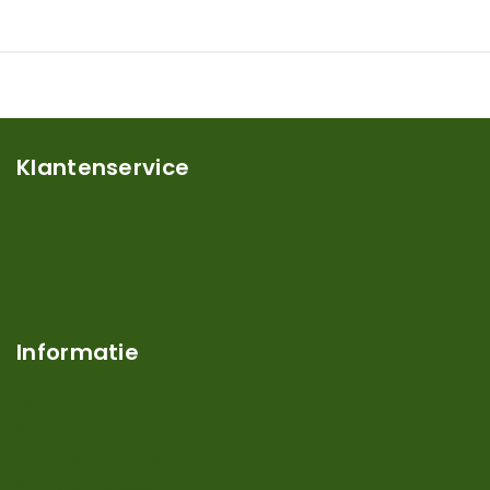
Klantenservice
Mijn account
Klantenservice
Contact
Over ons
Informatie
Verzendkosten en levertijden
Retouren en garantie
Algemene voorwaarden
Privacy en Disclaimer