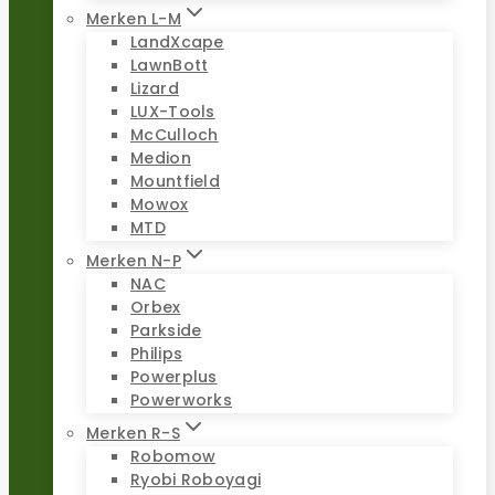
Merken L-M
LandXcape
LawnBott
Lizard
LUX-Tools
McCulloch
Medion
Mountfield
Mowox
MTD
Merken N-P
NAC
Orbex
Parkside
Philips
Powerplus
Powerworks
Merken R-S
Robomow
Ryobi Roboyagi