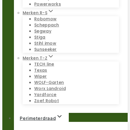
Powerworks
Merken R-S
Robomow
Scheppach
Segway
Stiga
Stihl imow
Sunseeker
Merken T-Z
TECH line
Texas
Wiper
WOLF-Garten
Worx Landroid
Yardforce
Zoef Robot
Perimeterdraad