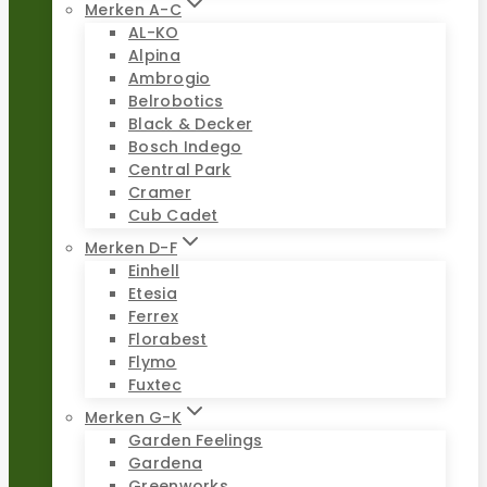
Merken A-C
AL-KO
Alpina
Ambrogio
Belrobotics
Black & Decker
Bosch Indego
Central Park
Cramer
Cub Cadet
Merken D-F
Einhell
Etesia
Ferrex
Florabest
Flymo
Fuxtec
Merken G-K
Garden Feelings
Gardena
Greenworks