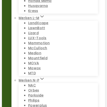
Honda Miimo
Husqvarna
Kress
Merken L-M
LandXcape
LawnBott
Lizard
LUX-Tools
Mammotion
McCulloch
Medion
Mountfield
MOVA
Mowox
MTD
Merken N-P
NAC
Orbex
Parkside
Philips
Powerplus