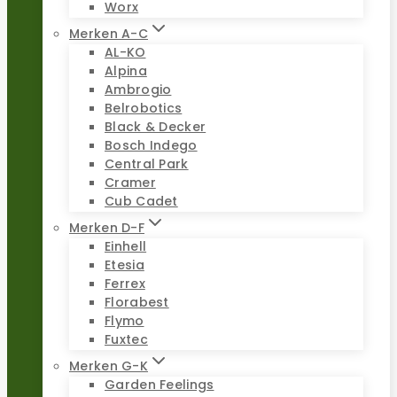
Worx
Merken A-C
AL-KO
Alpina
Ambrogio
Belrobotics
Black & Decker
Bosch Indego
Central Park
Cramer
Cub Cadet
Merken D-F
Einhell
Etesia
Ferrex
Florabest
Flymo
Fuxtec
Merken G-K
Garden Feelings