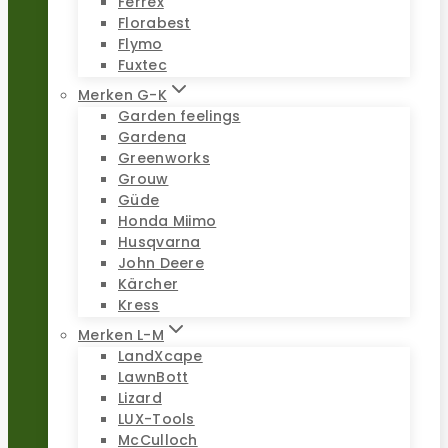
Ferrex
Florabest
Flymo
Fuxtec
Merken G-K
Garden feelings
Gardena
Greenworks
Grouw
Güde
Honda Miimo
Husqvarna
John Deere
Kärcher
Kress
Merken L-M
LandXcape
LawnBott
Lizard
LUX-Tools
McCulloch