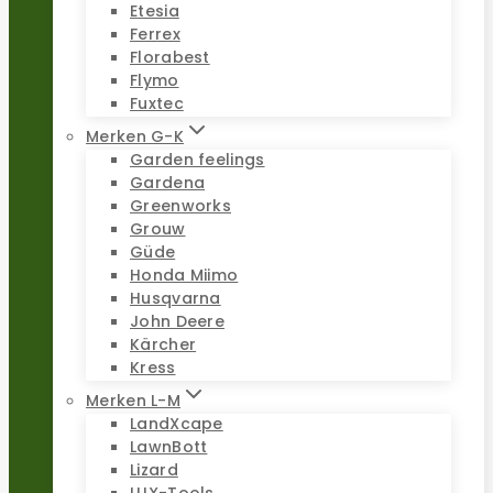
Etesia
Ferrex
Florabest
Flymo
Fuxtec
Merken G-K
Garden feelings
Gardena
Greenworks
Grouw
Güde
Honda Miimo
Husqvarna
John Deere
Kärcher
Kress
Merken L-M
LandXcape
LawnBott
Lizard