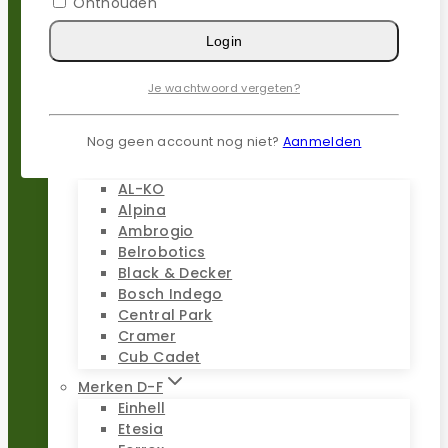
Onthouden
Gardena
Husqvarna
Login
Kress
Parkside
Je wachtwoord vergeten?
Stiga
Stihl
Worx
Nog geen account nog niet?
Aanmelden
Merken A-C
AL-KO
Alpina
Ambrogio
Belrobotics
Black & Decker
Bosch Indego
Central Park
Cramer
Cub Cadet
Merken D-F
Einhell
Etesia