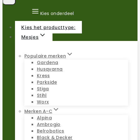
Kies onderdeel
Kies het producttype:
Mesjes
Populaire merken
Gardena
Husqvarna
Kress
Parkside
Stiga
Stihl
Worx
Merken A-C
Alpina
Ambrogio
Belrobotics
Black & Decker