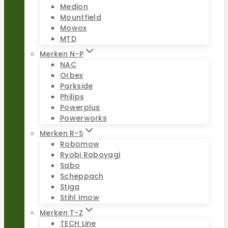
Medion
Mountfield
Mowox
MTD
Merken N-P
NAC
Orbex
Parkside
Philips
Powerplus
Powerworks
Merken R-S
Robomow
Ryobi Roboyagi
Sabo
Scheppach
Stiga
Stihl Imow
Merken T-Z
TECH Line