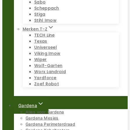
Sabo
Scheppach
Stiga
Stihl Imow
Merken T-Z
TECH Line
Texas
Universeel
Viking Imow
Wiper
Wolf-Garten
Worx Landroid
Yardforce
Zoef Robot
Gardena
Alles voor Gardena
Gardena Mesjes
Gardena Perimeterdraad