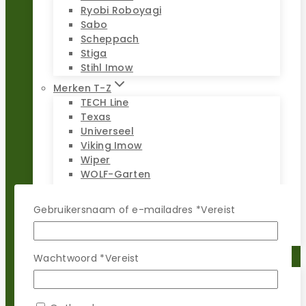
Ryobi Roboyagi
Sabo
Scheppach
Stiga
Stihl Imow
Merken T-Z
TECH Line
Texas
Universeel
Viking Imow
Wiper
WOLF-Garten
Worx Landroid
Yardforce
Gebruikersnaam of e-mailadres
*
Vereist
Zoef Robot
Wachtwoord
*
Vereist
Reparatie sets
Populaire merken