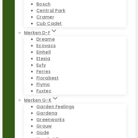
Bosch
Central Park
Cramer
Cub Cadet
Merken D-F
Dreame
Ecovacs
Einhell
Etesia
Eufy
Ferrex
Florabest
Flymo
Fuxtec
Merken G-K
Garden Feelings
Gardena
Greenworks
Grouw
Güde