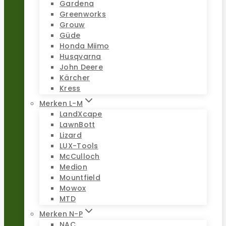
Gardena
Greenworks
Grouw
Güde
Honda Miimo
Husqvarna
John Deere
Kärcher
Kress
Merken L-M
LandXcape
LawnBott
Lizard
LUX-Tools
McCulloch
Medion
Mountfield
Mowox
MTD
Merken N-P
NAC