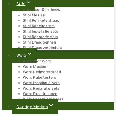
Stihl
Alles voor Stihl Imow
Stihl Mesjes
Stihl Perimeterdraad
Stihl Kabeltesters
Stihl Installatie sets
Stihl Reparatie sets
Stihl Draadpennen
Stihl Draadverbinders
Worx
Alles voor Worx
Worx Mesjes
Worx Perimeterdraad
Worx Kabeltesters
Worx Installatie sets
Worx Reparatie sets
Worx Draadpennen
Worx Draadverbinders
Overige Merken