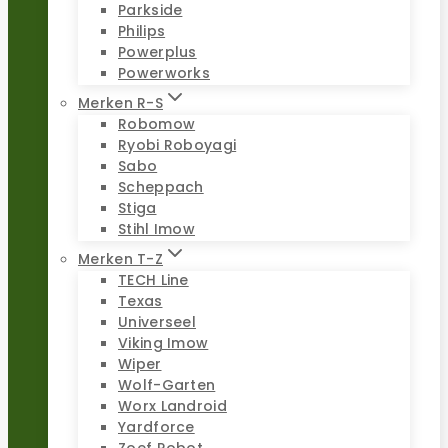
Parkside
Philips
Powerplus
Powerworks
Merken R-S
Robomow
Ryobi Roboyagi
Sabo
Scheppach
Stiga
Stihl Imow
Merken T-Z
TECH Line
Texas
Universeel
Viking Imow
Wiper
Wolf-Garten
Worx Landroid
Yardforce