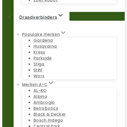
Zoef Robot
Draadverbinders
Populaire merken
Gardena
Husqvarna
Kress
Parkside
Stiga
Stihl
Worx
Merken A-C
AL-KO
Alpina
Ambrogio
Belrobotics
Black & Decker
Bosch Indego
Central Park