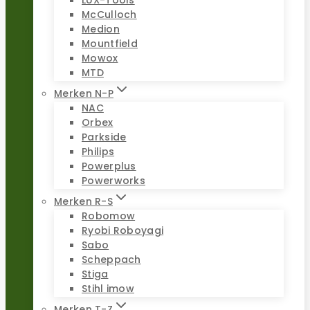
LUX-Tools
McCulloch
Medion
Mountfield
Mowox
MTD
Merken N-P
NAC
Orbex
Parkside
Philips
Powerplus
Powerworks
Merken R-S
Robomow
Ryobi Roboyagi
Sabo
Scheppach
Stiga
Stihl imow
Merken T-Z