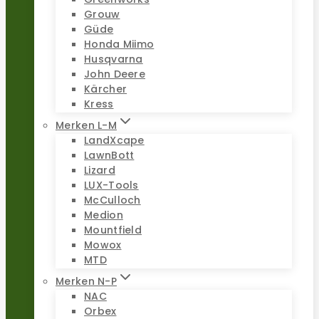
Grouw
Güde
Honda Miimo
Husqvarna
John Deere
Kärcher
Kress
Merken L-M
LandXcape
LawnBott
Lizard
LUX-Tools
McCulloch
Medion
Mountfield
Mowox
MTD
Merken N-P
NAC
Orbex