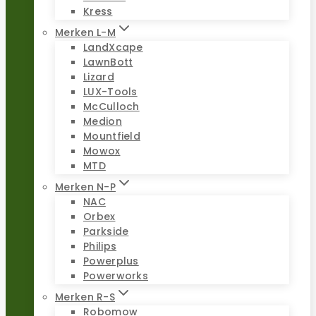
Kress
Merken L-M
LandXcape
LawnBott
Lizard
LUX-Tools
McCulloch
Medion
Mountfield
Mowox
MTD
Merken N-P
NAC
Orbex
Parkside
Philips
Powerplus
Powerworks
Merken R-S
Robomow