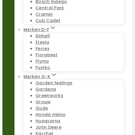
Bosch Indego
Central Park
Cramer
Cub Cadet
Merken D-F
Einhell
Etesia
Ferrex
Florabest
Flymo
Fuxtec
Merken G-K
Garden feelings
Gardena
Greenworks
Grouw
Güde
Honda miimo
Husqvarna
John Deere
Kärcher