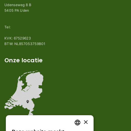
Udenseweg 8 B
5405 PA Uden
info@robotmaaier-mesjes.nl
Tel:
+31 (0)85 78 255 78
KVK: 67529623
BTW: NL857053759B01
Onze locatie
×