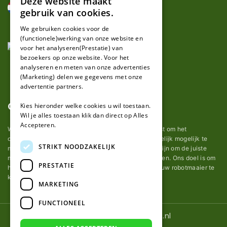
Deze website maakt
DUTCH
gebruik van cookies.
FRENCH
We gebruiken cookies voor de
(functionele)werking van onze website en
GERMAN
voor het analyseren(Prestatie) van
bezoekers op onze website. Voor het
analyseren en meten van onze advertenties
(Marketing) delen we gegevens met onze
advertentie partners.
Over ons
Kies hieronder welke cookies u wil toestaan.
Wil je alles toestaan klik dan direct op Alles
Accepteren.
Wij van robotmaaier-mesjes.nl doen ons uiterste best om het
onderhoud van robot grasmaaier mesjes zo gemakkelijk mogelijk te
STRIKT NOODZAKELIJK
maken. Uit ervaring merkten we hoe lastig het kan zijn om de juiste
messen voor een automatische grasmachine te vinden. Ons doel is om
PRESTATIE
het u makkelijk te maken om de goede mesjes voor uw robotmaaier te
kopen.
MARKETING
FUNCTIONEEL
© 2026 Robotmaaier-mesjes.nl