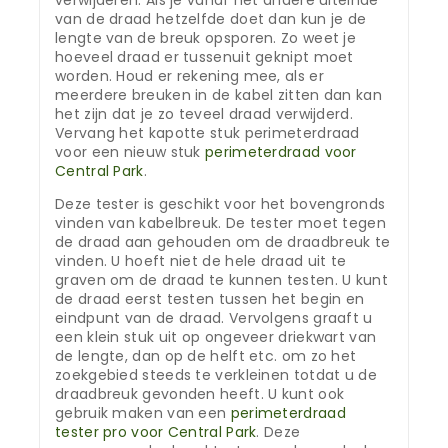
verwijderen. Als je vanaf het andere uiteinde
van de draad hetzelfde doet dan kun je de
lengte van de breuk opsporen. Zo weet je
hoeveel draad er tussenuit geknipt moet
worden. Houd er rekening mee, als er
meerdere breuken in de kabel zitten dan kan
het zijn dat je zo teveel draad verwijderd.
Vervang het kapotte stuk perimeterdraad
voor een nieuw stuk
perimeterdraad voor
Central Park
.
Deze tester is geschikt voor het bovengronds
vinden van kabelbreuk. De tester moet tegen
de draad aan gehouden om de draadbreuk te
vinden. U hoeft niet de hele draad uit te
graven om de draad te kunnen testen. U kunt
de draad eerst testen tussen het begin en
eindpunt van de draad. Vervolgens graaft u
een klein stuk uit op ongeveer driekwart van
de lengte, dan op de helft etc. om zo het
zoekgebied steeds te verkleinen totdat u de
draadbreuk gevonden heeft. U kunt ook
gebruik maken van een
perimeterdraad
tester pro voor Central Park
. Deze