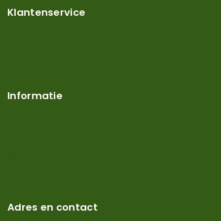
Klantenservice
Mijn account
Klantenservice
Contact
Over ons
Informatie
Verzendkosten en levertijden
Retouren en garantie
Algemene voorwaarden
Privacy en Disclaimer
Kennisbank
Perimeterdraad advies
Adres en contact