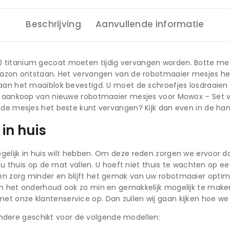
Beschrijving
Aanvullende informatie
 titanium gecoat moeten tijdig vervangen worden. Botte mes
 gazon ontstaan. Het vervangen van de robotmaaier mesjes he
 aan het maaiblok bevestigd. U moet de schroefjes losdraaie
ij aankoop van nieuwe robotmaaier mesjes voor Mowox – Set v
 de mesjes het beste kunt vervangen? Kijk dan even in de hand
in huis
gelijk in huis wilt hebben. Om deze reden zorgen we ervoor 
ij u thuis op de mat vallen. U hoeft niet thuis te wachten op
n zorg minder en blijft het gemak van uw robotmaaier optimaa
 om het onderhoud ook zo min en gemakkelijk mogelijk te mak
 onze klantenservice op. Dan zullen wij gaan kijken hoe we 
ndere geschikt voor de volgende modellen: