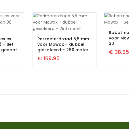
Robotma
voor Mow
esjes
Perimeterdraad 5,5 mm
30
 – Set
voor Mowox – dubbel
m gecoat
geïsoleerd – 250 meter
€
38,9
€
169,95