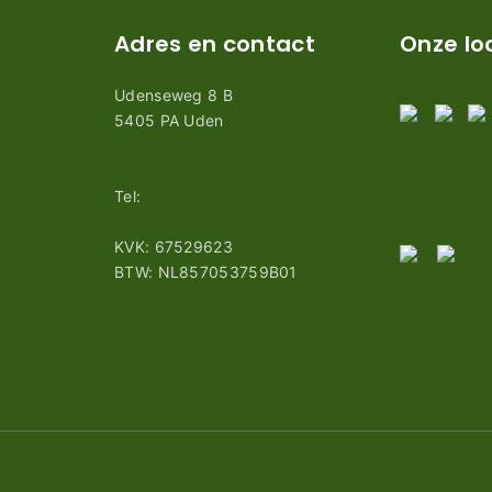
Adres en contact
Onze lo
Udenseweg 8 B
tijden
5405 PA Uden
n
info@robotmaaier-mesjes.nl
Tel:
+31 (0)85 78 255 78
KVK: 67529623
BTW: NL857053759B01