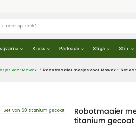
sqvarna
Kress
Parkside
Stiga
Stihl
esjes voor Mowox
/
Robotmaaier mesjes voor Mowox – Set va
Robotmaaier mes
titanium gecoat