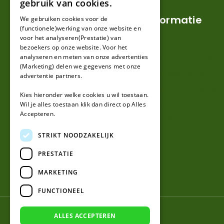
gebruik van cookies.
FRENCH
Klantenservice
Informatie
We gebruiken cookies voor de
(functionele)werking van onze website en
GERMAN
voor het analyseren(Prestatie) van
Mijn account
Verzendkosten en lever
bezoekers op onze website. Voor het
analyseren en meten van onze advertenties
Klantenservice
Retouren en garantie
(Marketing) delen we gegevens met onze
Contact
Algemene voorwaarde
advertentie partners.
Over ons
Privacy en Disclaimer
Kies hieronder welke cookies u wil toestaan.
Kennisbank
Wil je alles toestaan klik dan direct op Alles
Accepteren.
Perimeterdraad advies
STRIKT NOODZAKELIJK
PRESTATIE
MARKETING
FUNCTIONEEL
© 2026 Robotmaaier-mesjes.nl
ALLES ACCEPTEREN