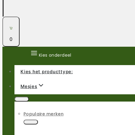
0
Kies onderdeel
Kies het producttype:
Mesjes
Populaire merken