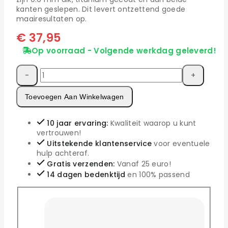
kanten geslepen. Dit levert ontzettend goede
maairesultaten op.
€
37,95
Op voorraad - Volgende werkdag geleverd!
Skarp
robotmaaier
mesjes
Toevoegen Aan Winkelwagen
voor
Mowox
–
10 jaar ervaring:
Kwaliteit waarop u kunt
Set
vertrouwen!
van
Uitstekende klantenservice
voor eventuele
18
hulp achteraf.
aantal
Gratis verzenden:
Vanaf 25 euro!
14 dagen bedenktijd
en 100% passend