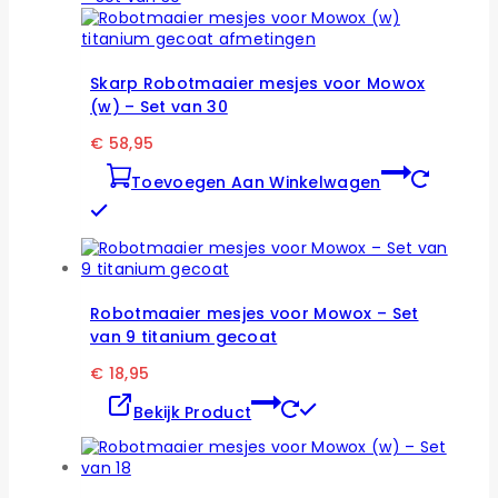
variaties.
Deze
optie
kan
Skarp Robotmaaier mesjes voor Mowox
gekozen
(w) – Set van 30
worden
op
€
58,95
de
productpagina
Toevoegen Aan Winkelwagen
Robotmaaier mesjes voor Mowox – Set
van 9 titanium gecoat
€
18,95
Dit
Bekijk Product
product
heeft
meerdere
variaties.