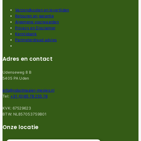
Verzendkosten en levertijden
Retouren en garantie
Algemene voorwaarden
Privacy en Disclaimer
Kennisbank
Perimeterdraad advies
Adres en contact
Udenseweg 8 B
5405 PA Uden
info@robotmaaier-mesjes.nl
Tel:
+31 (0)85 78 255 78
KVK: 67529623
BTW: NL857053759B01
Onze locatie