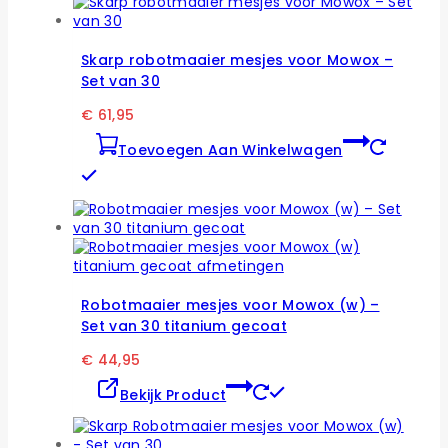
Skarp robotmaaier mesjes voor Mowox –
Set van 30
€
61,95
Toevoegen Aan Winkelwagen
Robotmaaier mesjes voor Mowox (w) –
Set van 30 titanium gecoat
€
44,95
Dit
Bekijk Product
product
heeft
meerdere