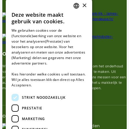
×
Deze website maakt
DUTCH
gebruik van cookies.
FRENCH
We gebruiken cookies voor de
(functionele)werking van onze website en
GERMAN
voor het analyseren(Prestatie) van
bezoekers op onze website. Voor het
analyseren en meten van onze advertenties
Over ons
(Marketing) delen we gegevens met onze
advertentie partners.
Wij van robotmaaier-mesjes.nl doen ons uiterste best om het onderhoud
van robot grasmaaier mesjes zo gemakkelijk mogelijk te maken. Uit
Kies hieronder welke cookies u wil toestaan.
ervaring merkten we hoe lastig het kan zijn om de juiste messen voor een
Wil je alles toestaan klik dan direct op Alles
automatische grasmachine te vinden. Ons doel is om het u makkelijk te
Accepteren.
maken om de goede mesjes voor uw robotmaaier te kopen.
STRIKT NOODZAKELIJK
PRESTATIE
© 2026 Robotmaaier-mesjes.nl
MARKETING