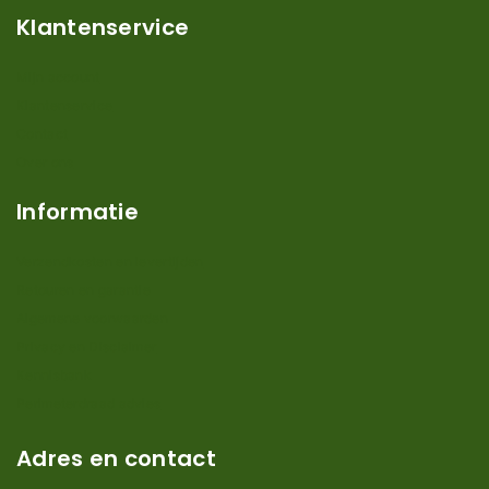
Klantenservice
Mijn account
Klantenservice
Contact
Over ons
Informatie
Verzendkosten en levertijden
Retouren en garantie
Algemene voorwaarden
Privacy en Disclaimer
Kennisbank
Perimeterdraad advies
Adres en contact