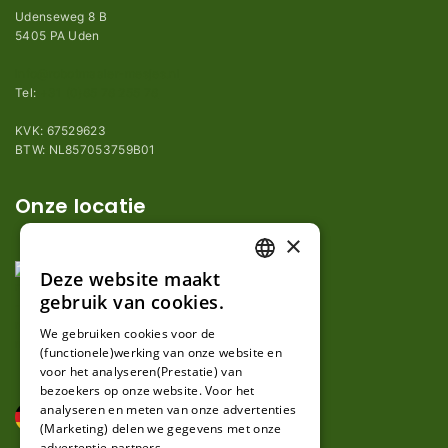
Udenseweg 8 B
5405 PA Uden
info@robotmaaier-mesjes.nl
Tel:
+31 (0)85 78 255 78
KVK: 67529623
BTW: NL857053759B01
Onze locatie
×
Deze website maakt
DUTCH
gebruik van cookies.
FRENCH
We gebruiken cookies voor de
(functionele)werking van onze website en
GERMAN
voor het analyseren(Prestatie) van
bezoekers op onze website. Voor het
analyseren en meten van onze advertenties
(Marketing) delen we gegevens met onze
advertentie partners.