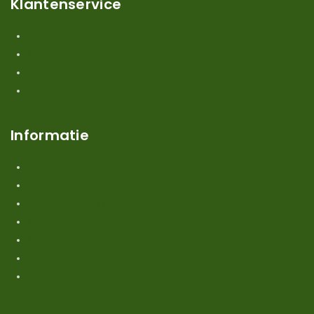
Klantenservice
Mijn account
Klantenservice
Contact
Over ons
Informatie
Verzendkosten en levertijden
Retouren en garantie
Algemene voorwaarden
Privacy en Disclaimer
Kennisbank
Perimeterdraad advies