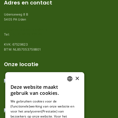
Adres en contact
Udenseweg 8 B
5405 PA Uden
info@robotmaaier-mesjes.nl
Tel:
+31 (0)85 78 255 78
KVK: 67529623
BTW: NL857053759B01
Onze locatie
×
Deze website maakt
DUTCH
gebruik van cookies.
FRENCH
We gebruiken cookies voor de
(functionele)werking van onze website en
GERMAN
voor het analyseren(Prestatie) van
bezoekers op onze website. Voor het