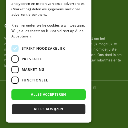
analyseren en meten van onze advertenties
(Marketing) delen we gegevens met onze
advertentie partners.
Over ons
Kies hieronder welke cookies u wil toestaan.
Wil je alles toestaan klik dan direct op Alles
Accepteren.
Wij van robotmaaier-mesjes.nl doen ons uiterste best om het
onderhoud van robot grasmaaier mesjes zo gemakkelijk mogelijk te
STRIKT NOODZAKELIJK
maken. Uit ervaring merkten we hoe lastig het kan zijn om de juiste
messen voor een automatische grasmachine te vinden. Ons doel is om
PRESTATIE
het u makkelijk te maken om de goede mesjes voor uw robotmaaier te
kopen.
MARKETING
FUNCTIONEEL
© 2026 Robotmaaier-mesjes.nl
ALLES ACCEPTEREN
ALLES AFWIJZEN