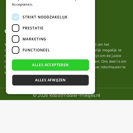
Accepteren.
STRIKT NOODZAKELIJK
PRESTATIE
Over ons
MARKETING
Wij van robotmaaier-mesjes.nl doen ons uiterste best om het
FUNCTIONEEL
onderhoud van robot grasmaaier mesjes zo gemakkelijk mogelijk te
maken. Uit ervaring merkten we hoe lastig het kan zijn om de juiste
messen voor een automatische grasmachine te vinden. Ons doel is om
ALLES ACCEPTEREN
het u makkelijk te maken om de goede mesjes voor uw robotmaaier te
kopen.
ALLES AFWIJZEN
© 2026 Robotmaaier-mesjes.nl
€
46,95
Bekijk Product