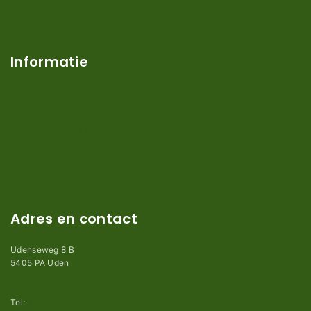
Contact
Over ons
Informatie
Verzendkosten en levertijden
Retouren en garantie
Algemene voorwaarden
Privacy en Disclaimer
Kennisbank
Perimeterdraad advies
Adres en contact
Udenseweg 8 B
5405 PA Uden
info@robotmaaier-mesjes.nl
Tel:
+31 (0)85 78 255 78