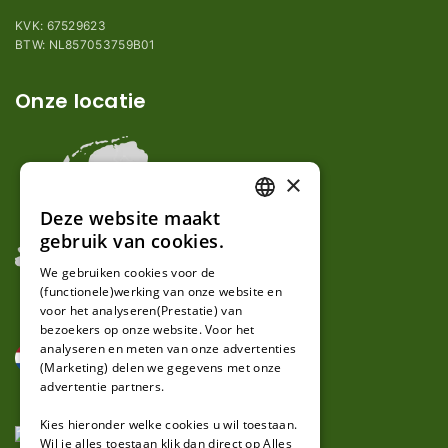
KVK: 67529623
BTW: NL857053759B01
Onze locatie
×
Deze website maakt
DUTCH
gebruik van cookies.
FRENCH
We gebruiken cookies voor de
(functionele)werking van onze website en
GERMAN
voor het analyseren(Prestatie) van
bezoekers op onze website. Voor het
analyseren en meten van onze advertenties
(Marketing) delen we gegevens met onze
advertentie partners.
Kies hieronder welke cookies u wil toestaan.
Wil je alles toestaan klik dan direct op Alles