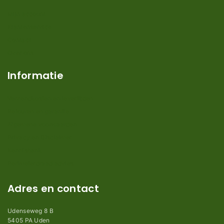
Mijn account
Klantenservice
Contact
Over ons
Informatie
Verzendkosten en levertijden
Retouren en garantie
Algemene voorwaarden
Privacy en Disclaimer
Kennisbank
Perimeterdraad advies
Adres en contact
Udenseweg 8 B
5405 PA Uden