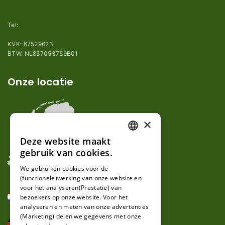
info@robotmaaier-mesjes.nl
Tel:
+31 (0)85 78 255 78
KVK: 67529623
BTW: NL857053759B01
Onze locatie
×
Deze website maakt
DUTCH
gebruik van cookies.
FRENCH
We gebruiken cookies voor de
(functionele)werking van onze website en
GERMAN
voor het analyseren(Prestatie) van
bezoekers op onze website. Voor het
analyseren en meten van onze advertenties
(Marketing) delen we gegevens met onze