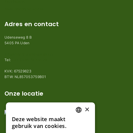
Kennisbank
Perimeterdraad advies
Adres en contact
Udenseweg 8 B
5405 PA Uden
info@robotmaaier-mesjes.nl
Tel:
+31 (0)85 78 255 78
KVK: 67529623
BTW: NL857053759B01
Onze locatie
×
Deze website maakt
DUTCH
gebruik van cookies.
FRENCH