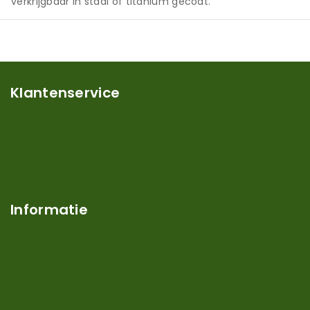
verkrijgbaar in staal of titanium gecoat.
Klantenservice
Mijn account
Klantenservice
Contact
Over ons
Informatie
Verzendkosten en levertijden
Retouren en garantie
Algemene voorwaarden
Privacy en Disclaimer