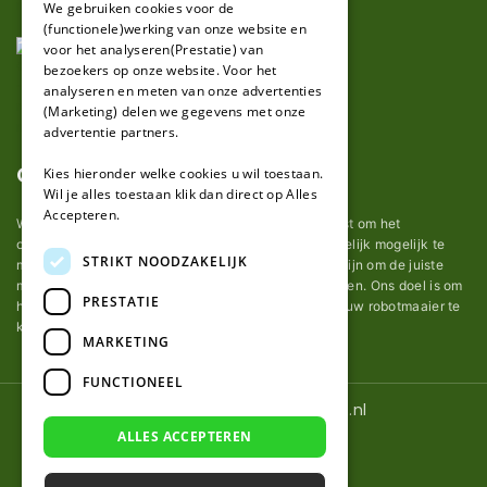
We gebruiken cookies voor de
(functionele)werking van onze website en
GERMAN
voor het analyseren(Prestatie) van
bezoekers op onze website. Voor het
analyseren en meten van onze advertenties
(Marketing) delen we gegevens met onze
advertentie partners.
Over ons
Kies hieronder welke cookies u wil toestaan.
Wil je alles toestaan klik dan direct op Alles
Accepteren.
Wij van robotmaaier-mesjes.nl doen ons uiterste best om het
onderhoud van robot grasmaaier mesjes zo gemakkelijk mogelijk te
STRIKT NOODZAKELIJK
maken. Uit ervaring merkten we hoe lastig het kan zijn om de juiste
messen voor een automatische grasmachine te vinden. Ons doel is om
PRESTATIE
het u makkelijk te maken om de goede mesjes voor uw robotmaaier te
kopen.
MARKETING
FUNCTIONEEL
© 2026 Robotmaaier-mesjes.nl
ALLES ACCEPTEREN