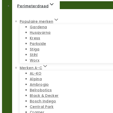
Perimeterdraad
Populaire merken
Gardena
Husqvarna
Kress
Parkside
Stiga
Stihl
Worx
Merken A-C
AL-KO
Alpina
Ambrogio
Belrobotics
Black & Decker
Bosch Indego
Central Park
Cramer