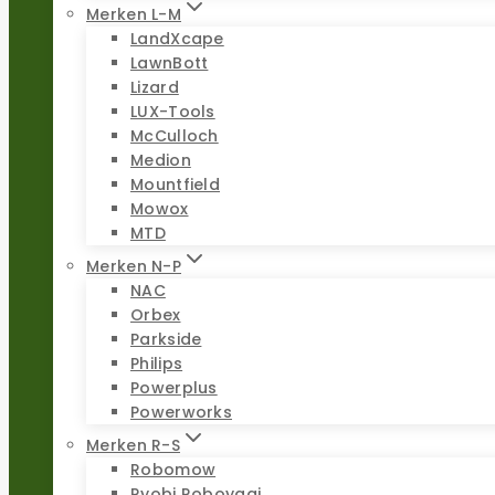
Merken L-M
LandXcape
LawnBott
Lizard
LUX-Tools
McCulloch
Medion
Mountfield
Mowox
MTD
Merken N-P
NAC
Orbex
Parkside
Philips
Powerplus
Powerworks
Merken R-S
Robomow
Ryobi Roboyagi