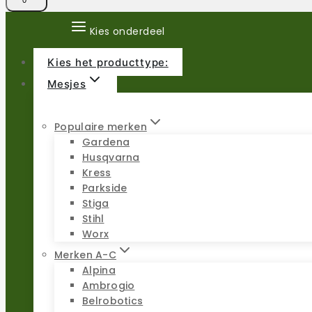
0
Kies onderdeel
Kies het producttype:
Mesjes
Populaire merken
Gardena
Husqvarna
Kress
Parkside
Stiga
Stihl
Worx
Merken A-C
Alpina
Ambrogio
Belrobotics