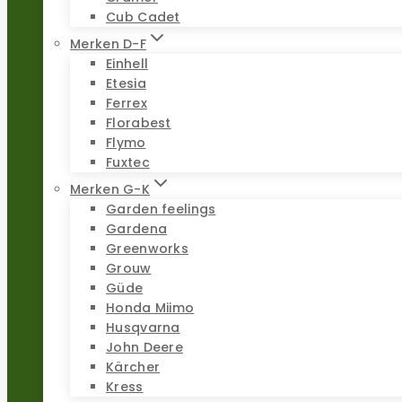
Cub Cadet
Merken D-F
Einhell
Etesia
Ferrex
Florabest
Flymo
Fuxtec
Merken G-K
Garden feelings
Gardena
Greenworks
Grouw
Güde
Honda Miimo
Husqvarna
John Deere
Kärcher
Kress