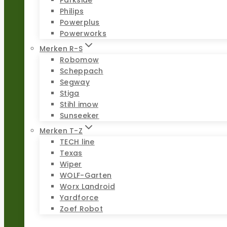
Philips
Powerplus
Powerworks
Merken R-S
Robomow
Scheppach
Segway
Stiga
Stihl imow
Sunseeker
Merken T-Z
TECH line
Texas
Wiper
WOLF-Garten
Worx Landroid
Yardforce
Zoef Robot