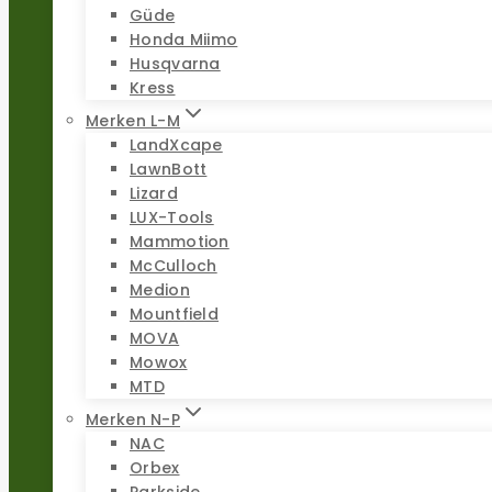
Güde
Honda Miimo
Husqvarna
Kress
Merken L-M
LandXcape
LawnBott
Lizard
LUX-Tools
Mammotion
McCulloch
Medion
Mountfield
MOVA
Mowox
MTD
Merken N-P
NAC
Orbex
Parkside