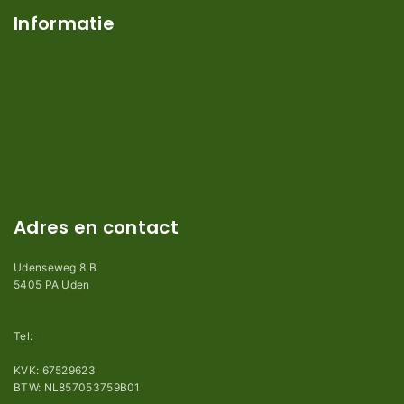
Informatie
Verzendkosten en levertijden
Retouren en garantie
Algemene voorwaarden
Privacy en Disclaimer
Kennisbank
Perimeterdraad advies
Adres en contact
Udenseweg 8 B
5405 PA Uden
info@robotmaaier-mesjes.nl
Tel:
+31 (0)85 78 255 78
KVK: 67529623
BTW: NL857053759B01