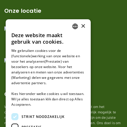
Onze locatie
×
Deze website maakt
DUTCH
gebruik van cookies.
FRENCH
We gebruiken cookies voor de
(functionele)werking van onze website en
GERMAN
voor het analyseren(Prestatie) van
bezoekers op onze website. Voor het
analyseren en meten van onze advertenties
(Marketing) delen we gegevens met onze
advertentie partners.
Over ons
Kies hieronder welke cookies u wil toestaan.
Wil je alles toestaan klik dan direct op Alles
Accepteren.
Wij van robotmaaier-mesjes.nl doen ons uiterste best om het
onderhoud van robot grasmaaier mesjes zo gemakkelijk mogelijk te
STRIKT NOODZAKELIJK
maken. Uit ervaring merkten we hoe lastig het kan zijn om de juiste
messen voor een automatische grasmachine te vinden. Ons doel is om