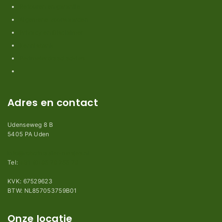
Retouren en garantie
Algemene voorwaarden
Privacy en Disclaimer
Kennisbank
Perimeterdraad advies
Adres en contact
Udenseweg 8 B
5405 PA Uden
info@robotmaaier-mesjes.nl
Tel:
+31 (0)85 78 255 78
KVK: 67529623
BTW: NL857053759B01
Onze locatie