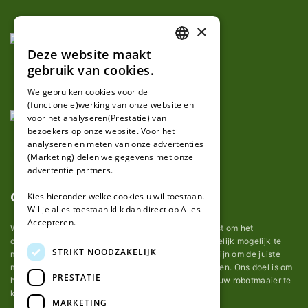
×
Deze website maakt
DUTCH
gebruik van cookies.
FRENCH
We gebruiken cookies voor de
(functionele)werking van onze website en
GERMAN
voor het analyseren(Prestatie) van
bezoekers op onze website. Voor het
analyseren en meten van onze advertenties
(Marketing) delen we gegevens met onze
advertentie partners.
Over ons
Kies hieronder welke cookies u wil toestaan.
Wil je alles toestaan klik dan direct op Alles
Accepteren.
Wij van robotmaaier-mesjes.nl doen ons uiterste best om het
onderhoud van robot grasmaaier mesjes zo gemakkelijk mogelijk te
STRIKT NOODZAKELIJK
maken. Uit ervaring merkten we hoe lastig het kan zijn om de juiste
messen voor een automatische grasmachine te vinden. Ons doel is om
PRESTATIE
het u makkelijk te maken om de goede mesjes voor uw robotmaaier te
kopen.
MARKETING