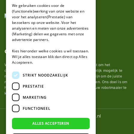
FRENCH
We gebruiken cookies voor de
(functionele)werking van onze website en
GERMAN
voor het analyseren(Prestatie) van
bezoekers op onze website. Voor het
analyseren en meten van onze advertenties
(Marketing) delen we gegevens met onze
advertentie partners.
Over ons
Kies hieronder welke cookies u wil toestaan.
Wil je alles toestaan klik dan direct op Alles
Accepteren.
Wij van robotmaaier-mesjes.nl doen ons uiterste best om het
onderhoud van robot grasmaaier mesjes zo gemakkelijk mogelijk te
STRIKT NOODZAKELIJK
maken. Uit ervaring merkten we hoe lastig het kan zijn om de juiste
messen voor een automatische grasmachine te vinden. Ons doel is om
PRESTATIE
het u makkelijk te maken om de goede mesjes voor uw robotmaaier te
kopen.
MARKETING
FUNCTIONEEL
© 2026 Robotmaaier-mesjes.nl
ALLES ACCEPTEREN