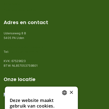
Kennisbank
Perimeterdraad advies
Adres en contact
Udenseweg 8 B
5405 PA Uden
info@robotmaaier-mesjes.nl
Tel:
+31 (0)85 78 255 78
KVK: 67529623
BTW: NL857053759B01
Onze locatie
×
Deze website maakt
DUTCH
gebruik van cookies.