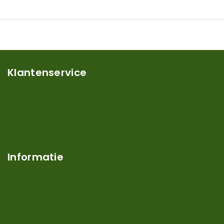
Klantenservice
Mijn account
Klantenservice
Contact
Over ons
Informatie
Verzendkosten en levertijden
Retouren en garantie
Algemene voorwaarden
Privacy en Disclaimer