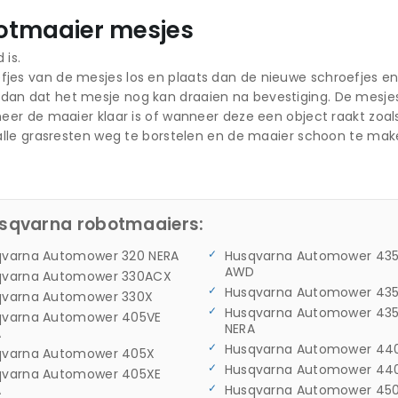
otmaaier mesjes
 is.
jes van de mesjes los en plaats dan de nieuwe schroefjes en
an dat het mesje nog kan draaien na bevestiging. De mesjes
eer de maaier klaar is of wanneer deze een object raakt zoals
 alle grasresten weg te borstelen en de maaier schoon te mak
usqvarna robotmaaiers:
qvarna Automower 320 NERA
Husqvarna Automower 435
AWD
qvarna Automower 330ACX
Husqvarna Automower 43
qvarna Automower 330X
Husqvarna Automower 43
qvarna Automower 405VE
NERA
A
Husqvarna Automower 44
qvarna Automower 405X
Husqvarna Automower 440
qvarna Automower 405XE
A
Husqvarna Automower 450