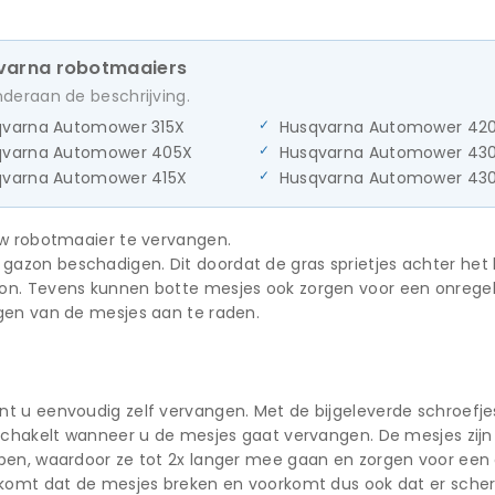
qvarna robotmaaiers
onderaan de beschrijving.
qvarna Automower 315X
Husqvarna Automower 42
qvarna Automower 405X
Husqvarna Automower 43
qvarna Automower 415X
Husqvarna Automower 430
uw robotmaaier te vervangen.
zon beschadigen. Dit doordat de gras sprietjes achter het b
on. Tevens kunnen botte mesjes ook zorgen voor een onrege
gen van de mesjes aan te raden.
s
t u eenvoudig zelf vervangen. Met de bijgeleverde schroefje
schakelt wanneer u de mesjes gaat vervangen. De mesjes zijn 
pen, waardoor ze tot 2x langer mee gaan en zorgen voor een 
orkomt dat de mesjes breken en voorkomt dus ook dat er sche