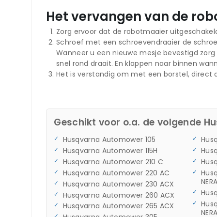
Het vervangen van de rob
Zorg ervoor dat de robotmaaier uitgeschakeld
Schroef met een schroevendraaier de schroef
Wanneer u een nieuwe mesje bevestigd zorg d
snel rond draait. En klappen naar binnen wann
Het is verstandig om met een borstel, direct
Geschikt voor o.a. de volgende H
Husqvarna Automower 105
Hus
Husqvarna Automower 115H
Hus
Husqvarna Automower 210 C
Hus
Husqvarna Automower 220 AC
Hus
NER
Husqvarna Automower 230 ACX
Hus
Husqvarna Automower 260 ACX
Hus
Husqvarna Automower 265 ACX
NER