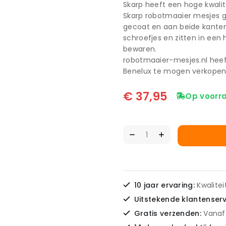
Skarp heeft een hoge kwali
Skarp robotmaaier mesjes ga
gecoat en aan beide kanten
schroefjes en zitten in een 
bewaren.
robotmaaier-mesjes.nl heef
Benelux te mogen verkopen
€
37,95
Op voorr
10 jaar ervaring:
Kwalite
Uitstekende klantenser
Gratis verzenden:
Vanaf