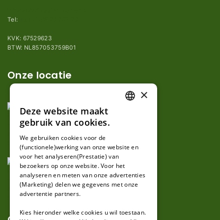
info@robotmaaier-mesjes.nl
Tel:
+31 (0)85 78 255 78
KVK: 67529623
BTW: NL857053759B01
Onze locatie
×
Deze website maakt
DUTCH
gebruik van cookies.
FRENCH
We gebruiken cookies voor de
(functionele)werking van onze website en
GERMAN
voor het analyseren(Prestatie) van
bezoekers op onze website. Voor het
analyseren en meten van onze advertenties
(Marketing) delen we gegevens met onze
advertentie partners.
Kies hieronder welke cookies u wil toestaan.
Over ons