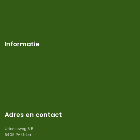
Mijn account
Klantenservice
Contact
Over ons
Informatie
Verzendkosten en levertijden
Retouren en garantie
Algemene voorwaarden
Privacy en Disclaimer
Kennisbank
Perimeterdraad advies
Adres en contact
Udenseweg 8 B
5405 PA Uden