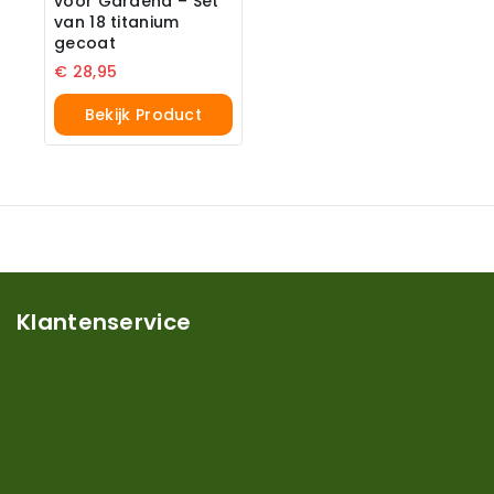
voor Gardena – Set
van 18 titanium
gecoat
€
28,95
Bekijk Product
Klantenservice
Mijn account
Klantenservice
Contact
Over ons