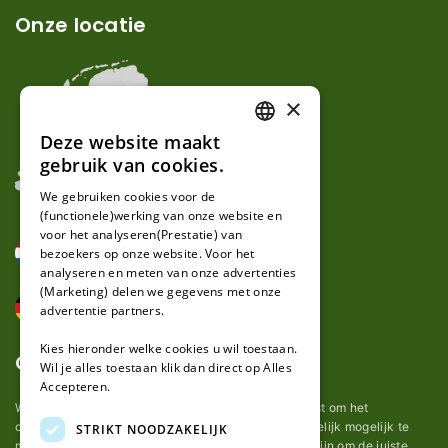
Onze locatie
×
Deze website maakt
DUTCH
gebruik van cookies.
FRENCH
We gebruiken cookies voor de
(functionele)werking van onze website en
GERMAN
voor het analyseren(Prestatie) van
bezoekers op onze website. Voor het
analyseren en meten van onze advertenties
(Marketing) delen we gegevens met onze
advertentie partners.
Kies hieronder welke cookies u wil toestaan.
Over ons
Wil je alles toestaan klik dan direct op Alles
Accepteren.
Wij van robotmaaier-mesjes.nl doen ons uiterste best om het
onderhoud van robot grasmaaier mesjes zo gemakkelijk mogelijk te
STRIKT NOODZAKELIJK
maken. Uit ervaring merkten we hoe lastig het kan zijn om de juiste