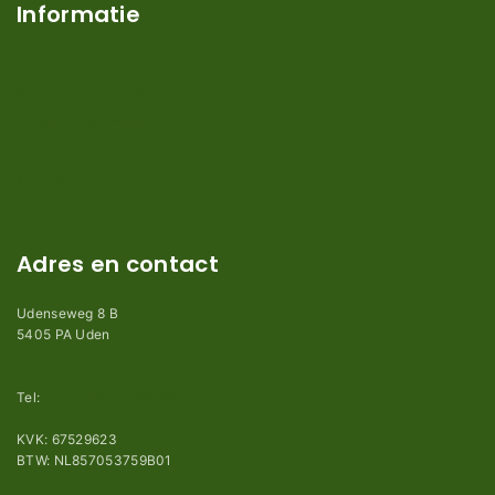
Informatie
Verzendkosten en levertijden
Retouren en garantie
Algemene voorwaarden
Privacy en Disclaimer
Kennisbank
Perimeterdraad advies
Adres en contact
Udenseweg 8 B
5405 PA Uden
info@robotmaaier-mesjes.nl
Tel:
+31 (0)85 78 255 78
KVK: 67529623
BTW: NL857053759B01