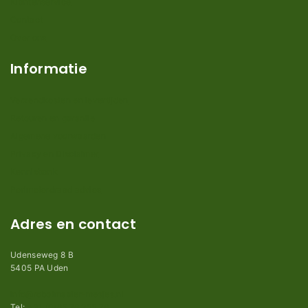
Klantenservice
Contact
Over ons
Informatie
Verzendkosten en levertijden
Retouren en garantie
Algemene voorwaarden
Privacy en Disclaimer
Kennisbank
Perimeterdraad advies
Adres en contact
Udenseweg 8 B
5405 PA Uden
info@robotmaaier-mesjes.nl
Tel:
+31 (0)85 78 255 78