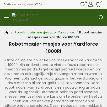
Skip
0
0
Gratis verzending vanaf €25,-
to
content
/
Robotmaaier mesjes voor Yardforce
/
Robotmaaier
mesjes voor Yardforce 1000RI
Robotmaaier mesjes voor Yardforce
1000RI
Onze complete collectie van mesjes voor de Yardforce
1000Ri zijn onderstaand te vinden. Deze robotmaaier
heeft 3 mesjes die tegelijkertijd gebruikt worden en om
deze reden ook tegelijkertijd vervangen moeten worden.
Voor een optimaal gemaaid gazon is het verstandig om
deze messen allemaal gelijktijdig te vervangen. Deze
robotmaaier van Yardforce is een populaire grasmaaier
voor thuisgebruik. Daarnaast hebben goed scherpe
messen een veel kleinere kans om te breken en heeft u
geen last van oneven gemaaide onderdelen of
uitstekende grassprieten. Deze mesjes zijn erg makkelijk