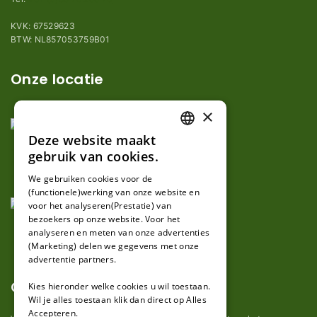
KVK: 67529623
BTW: NL857053759B01
Onze locatie
×
Deze website maakt
DUTCH
gebruik van cookies.
FRENCH
We gebruiken cookies voor de
(functionele)werking van onze website en
GERMAN
voor het analyseren(Prestatie) van
bezoekers op onze website. Voor het
analyseren en meten van onze advertenties
(Marketing) delen we gegevens met onze
advertentie partners.
Over ons
Kies hieronder welke cookies u wil toestaan.
Wil je alles toestaan klik dan direct op Alles
Accepteren.