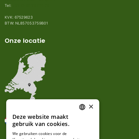
Tel:
+31 (0)85 78 255 78
KVK: 67529623
BTW: NL857053759B01
Onze locatie
×
Deze website maakt
DUTCH
gebruik van cookies.
FRENCH
We gebruiken cookies voor de