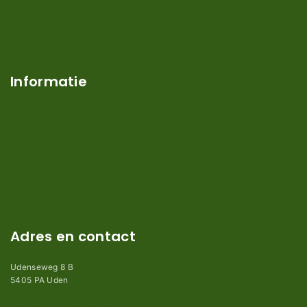
Klantenservice
Contact
Over ons
Informatie
Verzendkosten en levertijden
Retouren en garantie
Algemene voorwaarden
Privacy en Disclaimer
Kennisbank
Perimeterdraad advies
Adres en contact
Udenseweg 8 B
5405 PA Uden
info@robotmaaier-mesjes.nl