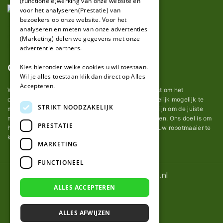
(functionele)werking van onze website en
GERMAN
voor het analyseren(Prestatie) van
bezoekers op onze website. Voor het
analyseren en meten van onze advertenties
(Marketing) delen we gegevens met onze
advertentie partners.
Over ons
Kies hieronder welke cookies u wil toestaan.
Wil je alles toestaan klik dan direct op Alles
Accepteren.
Wij van robotmaaier-mesjes.nl doen ons uiterste best om het
onderhoud van robot grasmaaier mesjes zo gemakkelijk mogelijk te
STRIKT NOODZAKELIJK
maken. Uit ervaring merkten we hoe lastig het kan zijn om de juiste
messen voor een automatische grasmachine te vinden. Ons doel is om
PRESTATIE
het u makkelijk te maken om de goede mesjes voor uw robotmaaier te
kopen.
MARKETING
FUNCTIONEEL
© 2026 Robotmaaier-mesjes.nl
ALLES ACCEPTEREN
ALLES AFWIJZEN