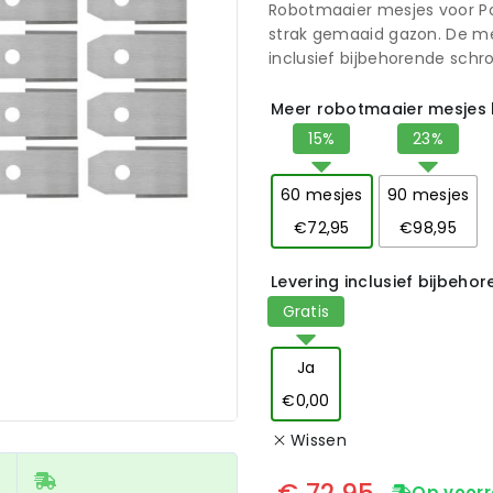
Robotmaaier mesjes voor Po
strak gemaaid gazon. De me
inclusief bijbehorende schro
Meer robotmaaier mesjes 
60 mesjes
90 mesjes
€72,95
€98,95
Levering inclusief bijbeho
Ja
€0,00
Wissen
€
72,95
Op voorr