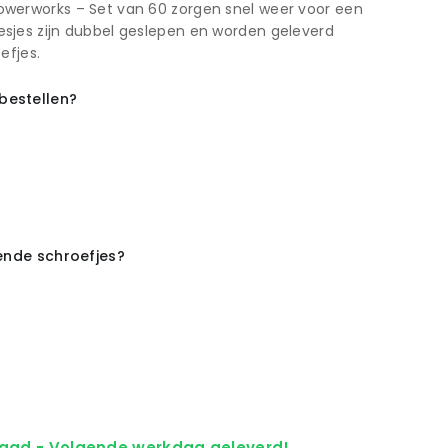
werworks – Set van 60 zorgen snel weer voor een
sjes zijn dubbel geslepen en worden geleverd
efjes.
bestellen?
rende schroefjes?
aad - Volgende werkdag geleverd!