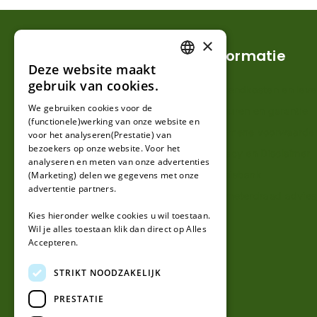
×
Klantenservice
Informatie
Deze website maakt
DUTCH
gebruik van cookies.
Mijn account
Verzendkosten en lever
FRENCH
We gebruiken cookies voor de
Klantenservice
Retouren en garantie
(functionele)werking van onze website en
GERMAN
Contact
Algemene voorwaarde
voor het analyseren(Prestatie) van
bezoekers op onze website. Voor het
Over ons
Privacy en Disclaimer
analyseren en meten van onze advertenties
Kennisbank
(Marketing) delen we gegevens met onze
advertentie partners.
Perimeterdraad advies
Kies hieronder welke cookies u wil toestaan.
Wil je alles toestaan klik dan direct op Alles
Accepteren.
STRIKT NOODZAKELIJK
PRESTATIE