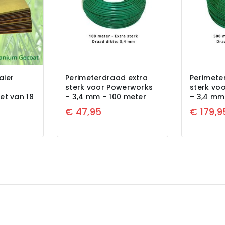
aier
Perimeterdraad extra
Perimete
sterk voor Powerworks
sterk vo
et van 18
– 3,4 mm – 100 meter
– 3,4 mm
€
47,95
€
179,9