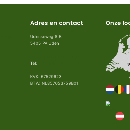
Adres en contact
Onze lo
Udenseweg 8 B
tijden
5405 PA Uden
n
info@robotmaaier-mesjes.nl
Tel:
+31 (0)85 78 255 78
KVK: 67529623
BTW: NL857053759B01