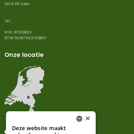
5405 PA Uden
info@robotmaaier-mesjes.nl
Tel:
+31 (0)85 78 255 78
KVK: 67529623
BTW: NL857053759B01
Onze locatie
×
Deze website maakt
DUTCH