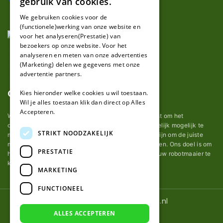
gebruik van cookies.
FRENCH
We gebruiken cookies voor de
(functionele)werking van onze website en
GERMAN
voor het analyseren(Prestatie) van
bezoekers op onze website. Voor het
analyseren en meten van onze advertenties
(Marketing) delen we gegevens met onze
advertentie partners.
Over ons
Kies hieronder welke cookies u wil toestaan.
Wil je alles toestaan klik dan direct op Alles
Accepteren.
Wij van robotmaaier-mesjes.nl doen ons uiterste best om het
onderhoud van robot grasmaaier mesjes zo gemakkelijk mogelijk te
STRIKT NOODZAKELIJK
maken. Uit ervaring merkten we hoe lastig het kan zijn om de juiste
messen voor een automatische grasmachine te vinden. Ons doel is om
PRESTATIE
het u makkelijk te maken om de goede mesjes voor uw robotmaaier te
kopen.
MARKETING
FUNCTIONEEL
© 2026 Robotmaaier-mesjes.nl
ALLES ACCEPTEREN