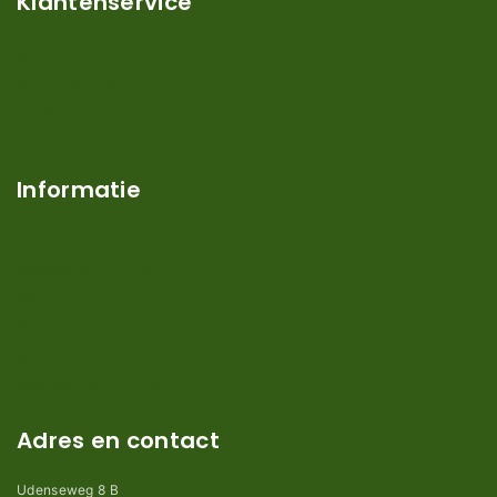
Klantenservice
Mijn account
Klantenservice
Contact
Over ons
Informatie
Verzendkosten en levertijden
Retouren en garantie
Algemene voorwaarden
Privacy en Disclaimer
Kennisbank
Perimeterdraad advies
Adres en contact
Udenseweg 8 B