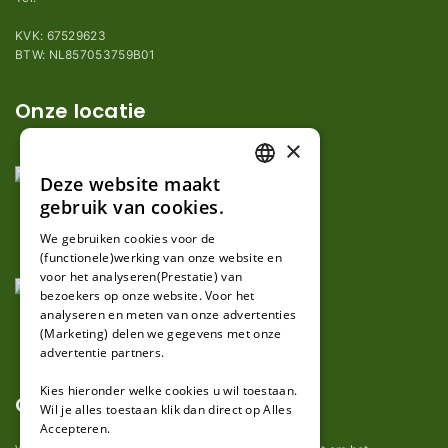
KVK: 67529623
BTW: NL857053759B01
Onze locatie
×
Deze website maakt
DUTCH
gebruik van cookies.
FRENCH
We gebruiken cookies voor de
(functionele)werking van onze website en
GERMAN
voor het analyseren(Prestatie) van
bezoekers op onze website. Voor het
analyseren en meten van onze advertenties
(Marketing) delen we gegevens met onze
advertentie partners.
Kies hieronder welke cookies u wil toestaan.
Over ons
Wil je alles toestaan klik dan direct op Alles
Accepteren.