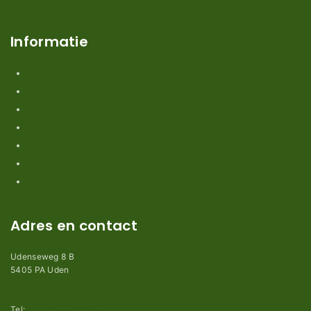
Informatie
Verzendkosten en levertijden
Retouren en garantie
Algemene voorwaarden
Privacy en Disclaimer
Kennisbank
Perimeterdraad advies
Adres en contact
Udenseweg 8 B
5405 PA Uden
info@robotmaaier-mesjes.nl
Tel:
+31 (0)85 78 255 78