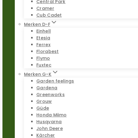
Central Park
Cramer
Cub Cadet
Merken D-F
Einhell
Etesia
Ferrex
Florabest
Flymo
Fuxtec
Merken G-K
Garden feelings
Gardena
Greenworks
Grouw
Güde
Honda Miimo
Husqvarna
John Deere
Kärcher