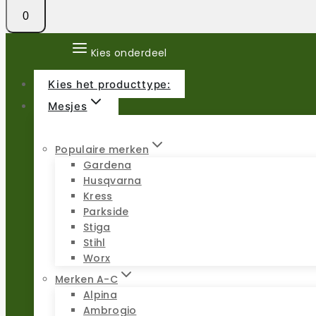
0
Kies onderdeel
Kies het producttype:
Mesjes
Populaire merken
Gardena
Husqvarna
Kress
Parkside
Stiga
Stihl
Worx
Merken A-C
Alpina
Ambrogio