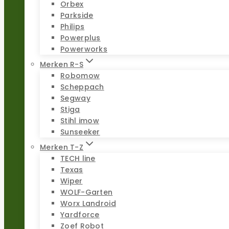
Orbex
Parkside
Philips
Powerplus
Powerworks
Merken R-S
Robomow
Scheppach
Segway
Stiga
Stihl imow
Sunseeker
Merken T-Z
TECH line
Texas
Wiper
WOLF-Garten
Worx Landroid
Yardforce
Zoef Robot