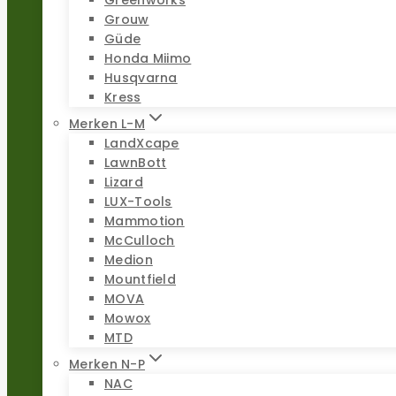
Grouw
Güde
Honda Miimo
Husqvarna
Kress
Merken L-M
LandXcape
LawnBott
Lizard
LUX-Tools
Mammotion
McCulloch
Medion
Mountfield
MOVA
Mowox
MTD
Merken N-P
NAC