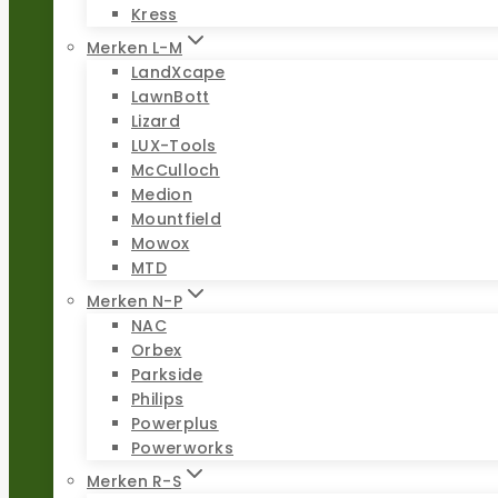
Kress
Merken L-M
LandXcape
LawnBott
Lizard
LUX-Tools
McCulloch
Medion
Mountfield
Mowox
MTD
Merken N-P
NAC
Orbex
Parkside
Philips
Powerplus
Powerworks
Merken R-S