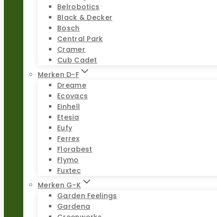
Belrobotics
Black & Decker
Bosch
Central Park
Cramer
Cub Cadet
Merken D-F
Dreame
Ecovacs
Einhell
Etesia
Eufy
Ferrex
Florabest
Flymo
Fuxtec
Merken G-K
Garden Feelings
Gardena
Greenworks