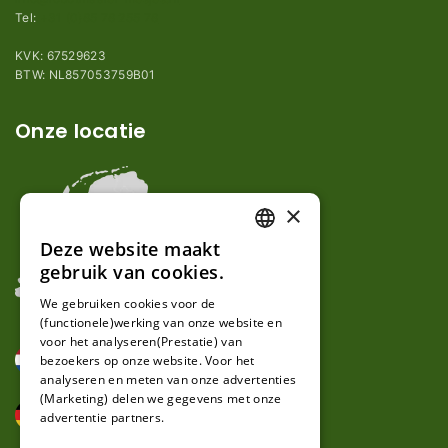
Tel:
+31 (0)85 78 255 78
KVK: 67529623
BTW: NL857053759B01
Onze locatie
×
Deze website maakt
DUTCH
gebruik van cookies.
FRENCH
We gebruiken cookies voor de
(functionele)werking van onze website en
GERMAN
voor het analyseren(Prestatie) van
bezoekers op onze website. Voor het
analyseren en meten van onze advertenties
(Marketing) delen we gegevens met onze
advertentie partners.