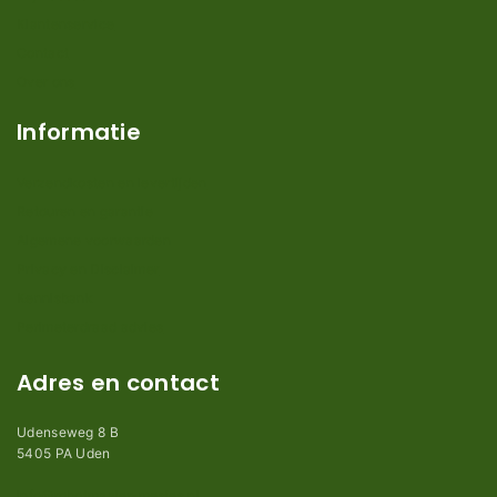
Klantenservice
Contact
Over ons
Informatie
Verzendkosten en levertijden
Retouren en garantie
Algemene voorwaarden
Privacy en Disclaimer
Kennisbank
Perimeterdraad advies
Adres en contact
Udenseweg 8 B
5405 PA Uden
info@robotmaaier-mesjes.nl