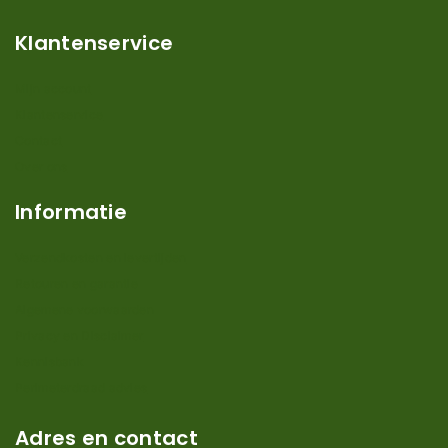
Klantenservice
Mijn account
Klantenservice
Contact
Over ons
Informatie
Verzendkosten en levertijden
Retouren en garantie
Algemene voorwaarden
Privacy en Disclaimer
Kennisbank
Perimeterdraad advies
Adres en contact