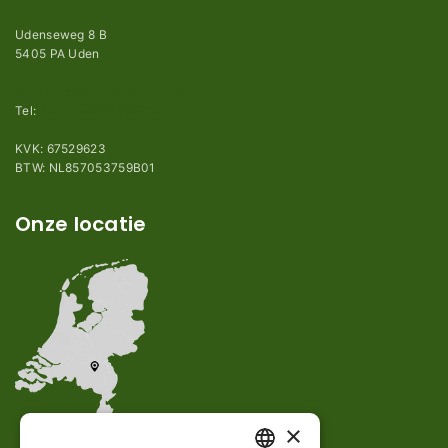
Udenseweg 8 B
5405 PA Uden
info@robotmaaier-mesjes.nl
Tel:
+31 (0)85 78 255 78
KVK: 67529623
BTW: NL857053759B01
Onze locatie
×