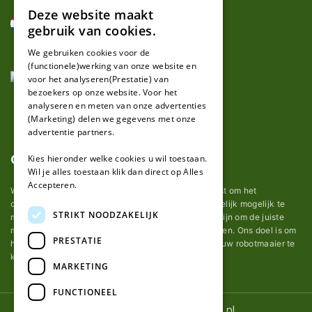
Deze website maakt
DUTCH
gebruik van cookies.
FRENCH
We gebruiken cookies voor de
(functionele)werking van onze website en
GERMAN
voor het analyseren(Prestatie) van
bezoekers op onze website. Voor het
analyseren en meten van onze advertenties
(Marketing) delen we gegevens met onze
advertentie partners.
Over ons
Kies hieronder welke cookies u wil toestaan.
Wil je alles toestaan klik dan direct op Alles
Accepteren.
Wij van robotmaaier-mesjes.nl doen ons uiterste best om het
onderhoud van robot grasmaaier mesjes zo gemakkelijk mogelijk te
STRIKT NOODZAKELIJK
maken. Uit ervaring merkten we hoe lastig het kan zijn om de juiste
messen voor een automatische grasmachine te vinden. Ons doel is om
PRESTATIE
het u makkelijk te maken om de goede mesjes voor uw robotmaaier te
kopen.
MARKETING
FUNCTIONEEL
© 2026 Robotmaaier-mesjes.nl