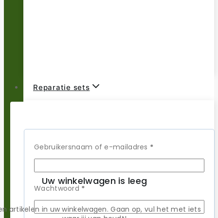
Reparatie sets
Populaire merken
Vereist
Gebruikersnaam of e-mailadres
*
Uw winkelwagen is leeg
Vereist
Wachtwoord
*
Merken A-C
n artikelen in uw winkelwagen. Gaan op, vul het met iets