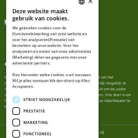
×
Deze website maakt
DUTCH
gebruik van cookies.
FRENCH
We gebruiken cookies voor de
(functionele)werking van onze website en
GERMAN
voor het analyseren(Prestatie) van
bezoekers op onze website. Voor het
analyseren en meten van onze advertenties
(Marketing) delen we gegevens met onze
Over ons
advertentie partners.
Kies hieronder welke cookies u wil toestaan.
Wij van robotmaaier-mesjes.nl doen ons uiterste best om het
Wil je alles toestaan klik dan direct op Alles
onderhoud van robot grasmaaier mesjes zo gemakkelijk mogelijk te
Accepteren.
maken. Uit ervaring merkten we hoe lastig het kan zijn om de juiste
messen voor een automatische grasmachine te vinden. Ons doel is om
STRIKT NOODZAKELIJK
het u makkelijk te maken om de goede mesjes voor uw robotmaaier te
kopen.
PRESTATIE
MARKETING
© 2026 Robotmaaier-mesjes.nl
FUNCTIONEEL