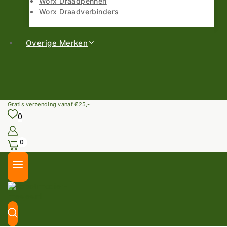
Worx Draadpennen
Worx Draadverbinders
Overige Merken
Gratis verzending vanaf €25,-
0
0