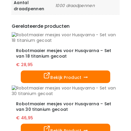
Aantal
1000 draadpennen
draadpennen
Gerelateerde producten
Robotmaaier mesjes voor Husqvarna – Set
van 18 titanium gecoat
€
28,95
Bekijk Product
Dit
product
heeft
meerdere
Robotmaaier mesjes voor Husqvarna – Set
variaties.
van 30 titanium gecoat
Deze
€
46,95
optie
kan
gekozen
Bekijk Product