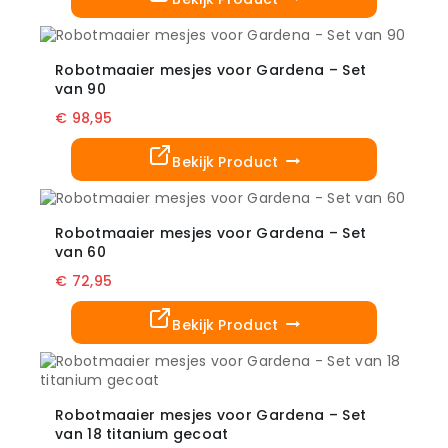
worden
Dit
op
product
de
heeft
Robotmaaier mesjes voor Gardena – Set
productpagina
meerdere
van 90
variaties.
€
98,95
Deze
optie
kan
Bekijk Product
gekozen
Dit
worden
product
op
heeft
Robotmaaier mesjes voor Gardena – Set
de
meerdere
van 60
productpagina
variaties.
€
72,95
Deze
optie
kan
Bekijk Product
gekozen
Dit
worden
product
op
heeft
de
meerdere
Robotmaaier mesjes voor Gardena – Set
productpagina
variaties.
van 18 titanium gecoat
Deze