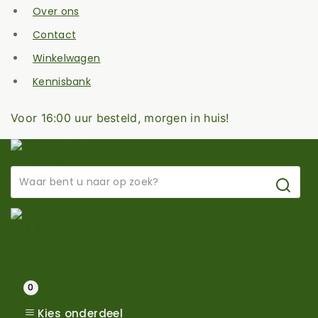
Skip
Over ons
to
content
Contact
Winkelwagen
Kennisbank
Voor 16:00 uur besteld, morgen in huis!
Zoek
naar:
0
Kies onderdeel