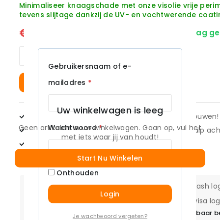
Minimaliseer knaagschade met onze visolie vrije pe
tevens slijtage dankzij de UV- en vochtwerende coati
€
240
Op voorraad - Volgende werkdag ge
Robotmaaier
installatie
Gebruikersnaam of e-
set
voor
Vereist
Toevoegen Aan Winkelwagen
mailadres
*
Orbex
-
Extra
Uw winkelwagen is leeg
groot
10 jaar ervaring:
Kwaliteit waarop u kunt vertrouwen!
aantal
Vereist
Wachtwoord
*
Geen artikelen in uw winkelwagen. Gaan op, vul het
Uitstekende klantenservice
voor eventuele hulp ach
met iets waar jij van houdt!
Gratis verzenden:
Vanaf 25 euro!
14 dagen bedenktijd
en 100% passend
Start Nu Winkelen
Onthouden
Login
Gegarandeerd veilig en betrouwbaar b
Je wachtwoord vergeten?