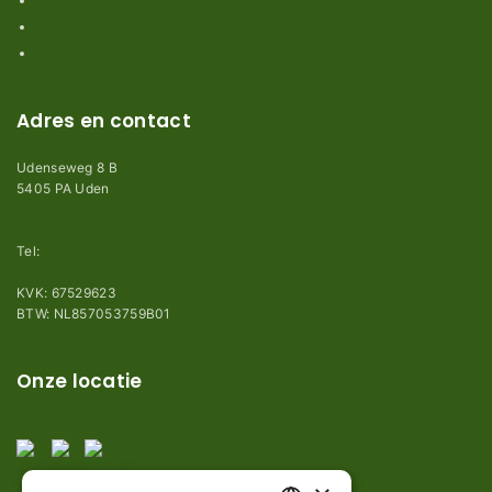
Kennisbank
Perimeterdraad advies
Adres en contact
Udenseweg 8 B
5405 PA Uden
info@robotmaaier-mesjes.nl
Tel:
+31 (0)85 78 255 78
KVK: 67529623
BTW: NL857053759B01
Onze locatie