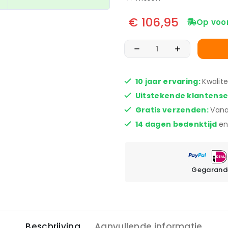
€
106,95
Op voo
10 jaar ervaring:
Kwalit
Uitstekende klantens
Gratis verzenden:
Vana
14 dagen bedenktijd
en
Gegarande
Beschrijving
Aanvullende informatie