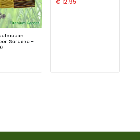
€
12,95
botmaaier
oor Gardena –
30