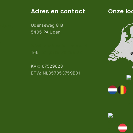
Adres en contact
Onze lo
Udenseweg 8 B
tijden
5405 PA Uden
n
info@robotmaaier-mesjes.nl
Tel:
+31 (0)85 78 255 78
KVK: 67529623
BTW: NL857053759B01