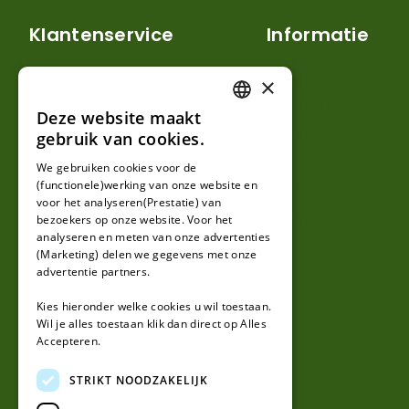
Klantenservice
Informatie
Mijn account
Verzendkosten en lever
×
Klantenservice
Retouren en garantie
Deze website maakt
DUTCH
Contact
Algemene voorwaarde
gebruik van cookies.
FRENCH
Over ons
Privacy en Disclaimer
We gebruiken cookies voor de
(functionele)werking van onze website en
GERMAN
Kennisbank
voor het analyseren(Prestatie) van
Perimeterdraad advies
bezoekers op onze website. Voor het
analyseren en meten van onze advertenties
(Marketing) delen we gegevens met onze
advertentie partners.
Kies hieronder welke cookies u wil toestaan.
Wil je alles toestaan klik dan direct op Alles
Accepteren.
STRIKT NOODZAKELIJK