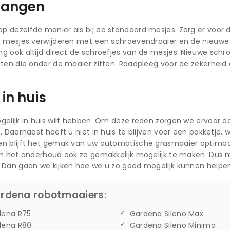
vangen
dezelfde manier als bij de standaard mesjes. Zorg er voor de
 mesjes verwijderen met een schroevendraaier en de nieuwe ter
g ook altijd direct de schroefjes van de mesjes. Nieuwe schr
sten die onder de maaier zitten. Raadpleeg voor de zekerhei
in huis
gelijk in huis wilt hebben. Om deze reden zorgen we ervoor 
en. Daarnaast hoeft u niet in huis te blijven voor een pakket
n blijft het gemak van uw automatische grasmaaier optimaal.
 om het onderhoud ook zo gemakkelijk mogelijk te maken. Du
 Dan gaan we kijken hoe we u zo goed mogelijk kunnen helpe
ardena robotmaaiers:
dena R75
Gardena Sileno Max
dena R80
Gardena Sileno Minimo