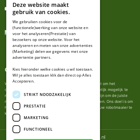
Deze website maakt
DUTCH
gebruik van cookies.
FRENCH
We gebruiken cookies voor de
(functionele)werking van onze website en
GERMAN
voor het analyseren(Prestatie) van
bezoekers op onze website. Voor het
analyseren en meten van onze advertenties
(Marketing) delen we gegevens met onze
advertentie partners.
Over ons
Kies hieronder welke cookies u wil toestaan.
Wil je alles toestaan klik dan direct op Alles
Accepteren.
Wij van robotmaaier-mesjes.nl doen ons uiterste best om het
onderhoud van robot grasmaaier mesjes zo gemakkelijk mogelijk te
STRIKT NOODZAKELIJK
maken. Uit ervaring merkten we hoe lastig het kan zijn om de juiste
messen voor een automatische grasmachine te vinden. Ons doel is om
PRESTATIE
het u makkelijk te maken om de goede mesjes voor uw robotmaaier te
kopen.
MARKETING
FUNCTIONEEL
© 2026 Robotmaaier-mesjes.nl