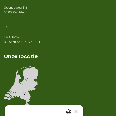
Udenseweg 8 B
5405 PA Uden
info@robotmaaier-mesjes.nl
Tel:
+31 (0)85 78 255 78
KVK: 67529623
BTW: NL857053759B01
Onze locatie
×