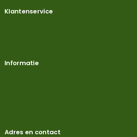
Klantenservice
Mijn account
Klantenservice
Contact
Over ons
Informatie
Verzendkosten en levertijden
Retouren en garantie
Algemene voorwaarden
Privacy en Disclaimer
Kennisbank
Perimeterdraad advies
Adres en contact