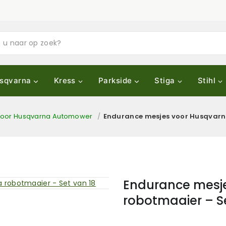
sqvarna
Kress
Parkside
Stiga
Stihl
voor Husqvarna Automower
/
Endurance mesjes voor Husqvarn
Endurance mesj
robotmaaier – Se