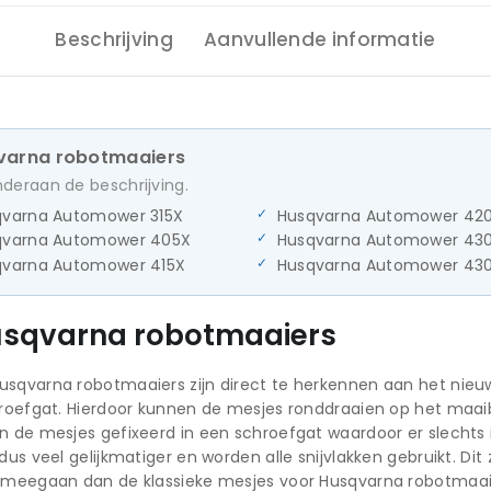
Beschrijving
Aanvullende informatie
qvarna robotmaaiers
onderaan de beschrijving.
qvarna Automower 315X
Husqvarna Automower 42
qvarna Automower 405X
Husqvarna Automower 43
qvarna Automower 415X
Husqvarna Automower 430
usqvarna robotmaaiers
usqvarna robotmaaiers zijn direct te herkennen aan het nieuw
hroefgat. Hierdoor kunnen de mesjes ronddraaien op het maaib
en de mesjes gefixeerd in een schroefgat waardoor er slechts
dus veel gelijkmatiger en worden alle snijvlakken gebruikt. Di
r meegaan dan de klassieke mesjes voor Husqvarna robotmaaie