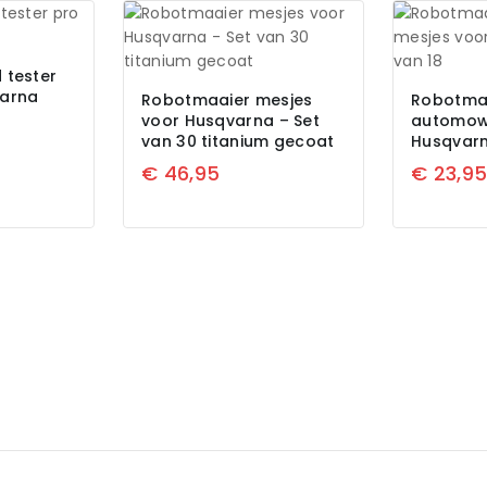
 tester
varna
Robotmaaier mesjes
Robotma
voor Husqvarna – Set
automow
van 30 titanium gecoat
Husqvarn
€
46,95
€
23,9