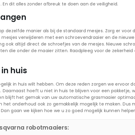
. En dit alles zonder afbreuk te doen aan de veiligheid.
vangen
dezelfde manier als bij de standaard mesjes. Zorg er voor de
 mesjes verwijderen met een schroevendraaier en de nieuwe ter
g ook altijd direct de schroefjes van de mesjes. Nieuwe schr
sten die onder de maaier zitten. Raadpleeg voor de zekerhei
in huis
gelijk in huis wilt hebben. Om deze reden zorgen we ervoor 
en. Daarnaast hoeft u niet in huis te blijven voor een pakket
n blijft het gemak van uw automatische grasmaaier optimaal.
 om het onderhoud ook zo gemakkelijk mogelijk te maken. Du
 Dan gaan we kijken hoe we u zo goed mogelijk kunnen helpe
usqvarna robotmaaiers: