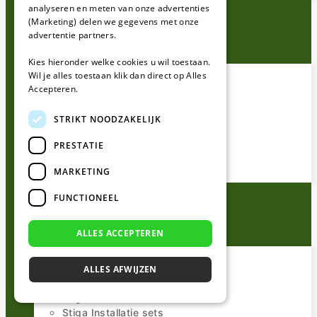
analyseren en meten van onze advertenties
(Marketing) delen we gegevens met onze
Parkside
advertentie partners.
Kies hieronder welke cookies u wil toestaan.
Alles voor Parkside
Wil je alles toestaan klik dan direct op Alles
Parkside Mesjes
Accepteren.
Parkside Perimeterdraad
Parkside Kabeltesters
STRIKT NOODZAKELIJK
Parkside Installatie sets
PRESTATIE
Parkside Reparatie sets
Parkside Draadpennen
MARKETING
Parkside Draadverbinders
FUNCTIONEEL
Stiga
ALLES ACCEPTEREN
Alles voor Stiga
Stiga Mesjes
ALLES AFWIJZEN
Stiga Perimeterdraad
Stiga Kabeltesters
Stiga Installatie sets