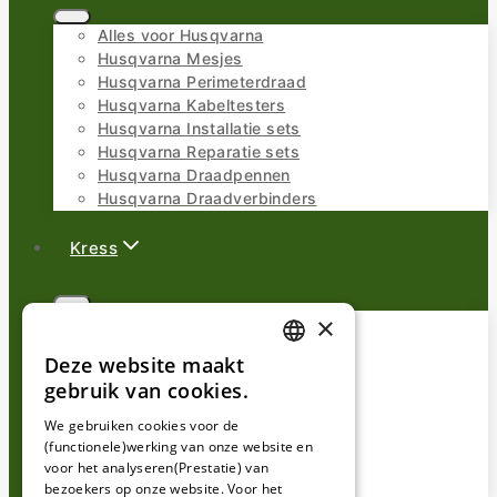
Alles voor Husqvarna
Husqvarna Mesjes
Husqvarna Perimeterdraad
Husqvarna Kabeltesters
Husqvarna Installatie sets
Husqvarna Reparatie sets
Husqvarna Draadpennen
Husqvarna Draadverbinders
Kress
×
Alles voor Kress
Kress Mesjes
Deze website maakt
Kress Perimeterdraad
DUTCH
gebruik van cookies.
Kress Kabeltesters
FRENCH
Kress Installatie sets
We gebruiken cookies voor de
Kress Reparatie sets
(functionele)werking van onze website en
GERMAN
Kress Draadpennen
voor het analyseren(Prestatie) van
Kress Draadverbinders
bezoekers op onze website. Voor het