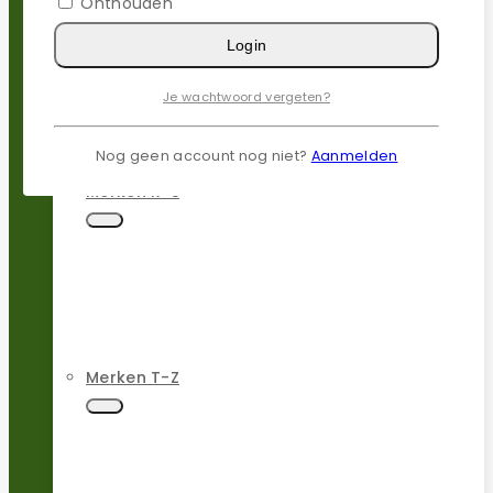
Onthouden
Merken N-P
Login
Je wachtwoord vergeten?
Nog geen account nog niet?
Aanmelden
Merken R-S
Merken T-Z