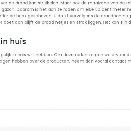
 over de draad kan struikelen. Maar ook de maaizone van de 
aid gazon. Daarom is het aan te raden om elke 50 centimeter 
der de haak geschoven. U drukt vervolgens de draadpen nog 
ter doet dan blijft de draad netjes en strak liggen. Het kan z
in huis
elijk in huis wilt hebben. Om deze reden zorgen we ervoor da
vragen hebben over de producten, neem dan vooral contact m