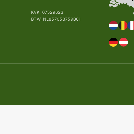
KVK: 67529623
BTW: NL857053759B01
erd!
erd!