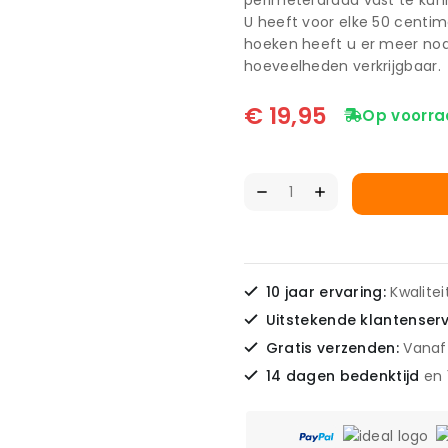
perimeterdraad vast te kunn
U heeft voor elke 50 centi
hoeken heeft u er meer nodi
hoeveelheden verkrijgbaar.
€
19,95
Op voorra
10 jaar ervaring:
Kwalite
Uitstekende klantenser
Gratis verzenden:
Vanaf
14 dagen bedenktijd
en