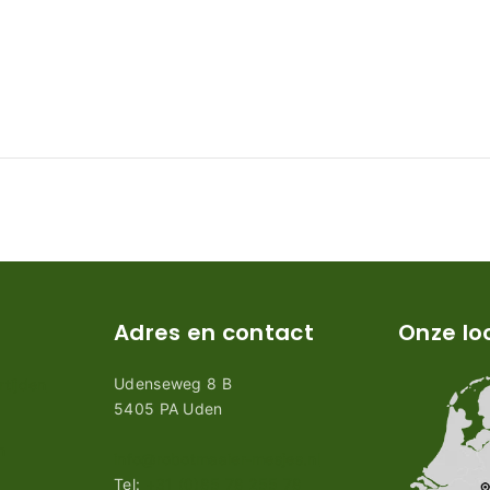
Adres en contact
Onze lo
Udenseweg 8 B
tijden
5405 PA Uden
n
info@robotmaaier-mesjes.nl
Tel:
+31 (0)85 78 255 78