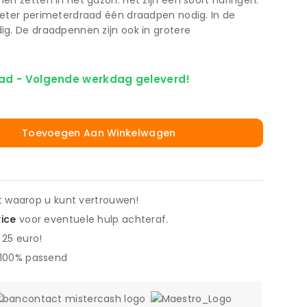
en zetten in het gazon. Het zijn een soort haringen.
meter perimeterdraad één draadpen nodig. In de
g. De draadpennen zijn ook in grotere
ad - Volgende werkdag geleverd!
Toevoegen Aan Winkelwagen
it waarop u kunt vertrouwen!
vice
voor eventuele hulp achteraf.
 25 euro!
 100% passend