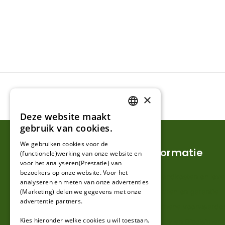
×
Deze website maakt
DUTCH
gebruik van cookies.
FRENCH
We gebruiken cookies voor de
Klantenservice
Informatie
(functionele)werking van onze website en
GERMAN
voor het analyseren(Prestatie) van
bezoekers op onze website. Voor het
Mijn account
Verzendkosten en lever
analyseren en meten van onze advertenties
(Marketing) delen we gegevens met onze
Klantenservice
Retouren en garantie
advertentie partners.
Contact
Algemene voorwaarde
Kies hieronder welke cookies u wil toestaan.
Over ons
Privacy en Disclaimer