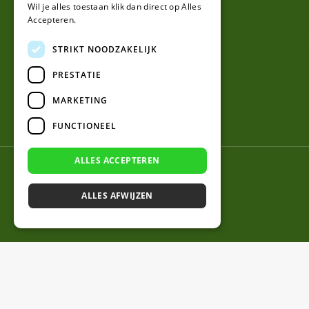
Wil je alles toestaan klik dan direct op Alles
Kennisbank
Accepteren.
Perimeterdraad advies
STRIKT NOODZAKELIJK
PRESTATIE
MARKETING
FUNCTIONEEL
ALLES ACCEPTEREN
© 2026 Robotmaaier-mesjes.nl
ALLES AFWIJZEN
Draadpennen voor Belrobotics – 100 stuks
Op voorraad - Volgende werkdag gelev
€
19,95
Op voorraad - Volgende werkdag gelev
€
19,95