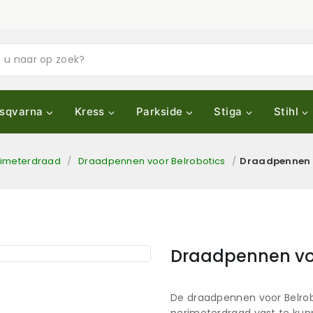
sqvarna
Kress
Parkside
Stiga
Stihl
rimeterdraad
/
Draadpennen voor Belrobotics
/
Draadpennen v
Draadpennen voo
De draadpennen voor Belrobo