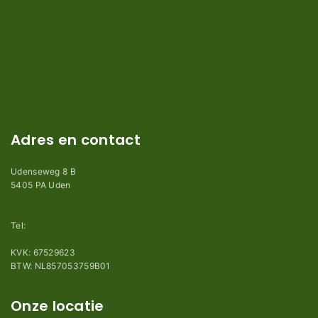
Verzendkosten en levertijden
Retouren en garantie
Algemene voorwaarden
Privacy en Disclaimer
Kennisbank
Perimeterdraad advies
Adres en contact
Udenseweg 8 B
5405 PA Uden
info@robotmaaier-mesjes.nl
Tel:
+31 (0)85 78 255 78
KVK: 67529623
BTW: NL857053759B01
Onze locatie