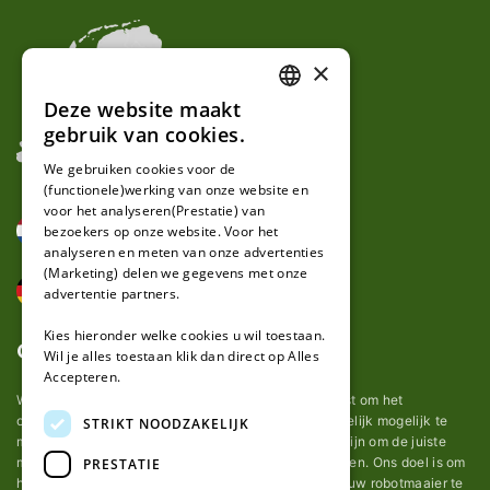
×
Deze website maakt
DUTCH
gebruik van cookies.
FRENCH
We gebruiken cookies voor de
(functionele)werking van onze website en
GERMAN
voor het analyseren(Prestatie) van
bezoekers op onze website. Voor het
analyseren en meten van onze advertenties
(Marketing) delen we gegevens met onze
advertentie partners.
Kies hieronder welke cookies u wil toestaan.
Over ons
Wil je alles toestaan klik dan direct op Alles
Accepteren.
Wij van robotmaaier-mesjes.nl doen ons uiterste best om het
onderhoud van robot grasmaaier mesjes zo gemakkelijk mogelijk te
STRIKT NOODZAKELIJK
maken. Uit ervaring merkten we hoe lastig het kan zijn om de juiste
messen voor een automatische grasmachine te vinden. Ons doel is om
PRESTATIE
het u makkelijk te maken om de goede mesjes voor uw robotmaaier te