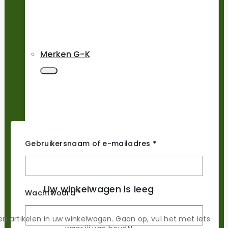
Merken G-K
Gebruikersnaam of e-mailadres
*
Merken L-M
Uw winkelwagen is leeg
Wachtwoord
*
n artikelen in uw winkelwagen. Gaan op, vul het met iets