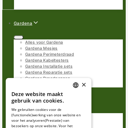
Gardena
Alles voor Gardena
Gardena Mesjes
Gardena Perimeterdraad
Gardena Kabeltesters
Gardena Installatie sets
Gardena Reparatie sets
Gardena Draadpennen
×
Gardena Draadverbinders
Deze website maakt
DUTCH
Husqvarna
gebruik van cookies.
FRENCH
We gebruiken cookies voor de
(functionele)werking van onze website en
GERMAN
Alles voor Husqvarna
voor het analyseren(Prestatie) van
Husqvarna Mesjes
bezoekers op onze website. Voor het