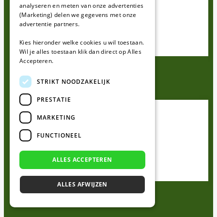
Husqvarna Perimeterdraad
analyseren en meten van onze advertenties
Husqvarna Kabeltesters
(Marketing) delen we gegevens met onze
Husqvarna Installatie sets
advertentie partners.
Husqvarna Reparatie sets
Husqvarna Draadpennen
Kies hieronder welke cookies u wil toestaan.
Husqvarna Draadverbinders
Wil je alles toestaan klik dan direct op Alles
Accepteren.
Kress
STRIKT NOODZAKELIJK
PRESTATIE
Alles voor Kress
Kress Mesjes
MARKETING
Kress Perimeterdraad
FUNCTIONEEL
Kress Kabeltesters
Kress Installatie sets
Kress Reparatie sets
ALLES ACCEPTEREN
Kress Draadpennen
Kress Draadverbinders
ALLES AFWIJZEN
Parkside